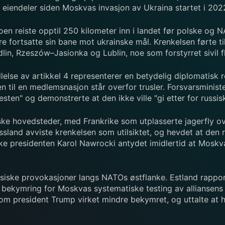
 eiendeler siden Moskvas invasjon av Ukraina startet i 202
noen reiste opptil 250 kilometer inn i landet før polske og 
re fortsatte sin bane mot ukrainske mål. Krenkelsen førte t
n, Rzeszów–Jasionka og Lublin, noe som forstyrret sivil fly
lelse av artikkel 4 representerer en betydelig diplomati
en til en medlemsnasjon står overfor trusler. Forsvarsmin
esten" og demonstrerte at den ikke ville "gi etter for russis
e hovedsteder, med Frankrike som utplasserte jagerfly ove
sland avviste krenkelsen som utilsiktet, og hevdet at den 
ke presidenten Karol Nawrocki antydet imidlertid at Moskva
iske provokasjoner langs NATOs østflanke. Estland rapport
e bekymring for Moskvas systematiske testing av alliansens 
 president Trump virket mindre bekymret, og uttalte at han