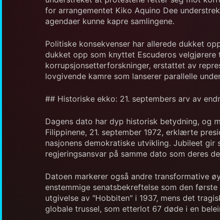
for arrangementet Kiko Aquino Dee understreket
agendaer kunne kapre samlingene.
Politiske konsekvenser har allerede dukket opp
dukket opp som knyttet Escuderos velgjørere t
korrupsjonsetterforskninger, erstattet av repr
lovgivende kamre som lanserer parallelle under
## Historiske ekko: 21. septembers arv av end
Dagens dato har dyp historisk betydning, og m
Filippinene, 21. september 1972, erklærte pres
nasjonens demokratiske utvikling. Jubileet gir
regjeringsansvar på samme dato som deres demo
Datoen markerer også andre transformative øyeb
enstemmige senatsbekreftelse som den første k
utgivelse av "Hobbiten" i 1937, mens det trag
globale trussel, som etterlot 67 døde i en belei