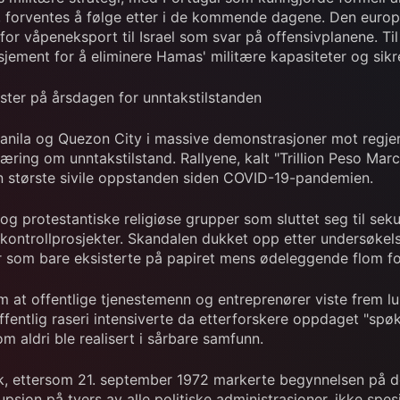
da, forventes å følge etter i de kommende dagene. Den euro
r våpeneksport til Israel som svar på offensivplanene. Til
sjement for å eliminere Hamas' militære kapasiteter og sikr
ester på årsdagen for unntakstilstanden
 i Manila og Quezon City i massive demonstrasjoner mot regje
rklæring om unntakstilstand. Rallyene, kalt "Trillion Peso
den største sivile oppstanden siden COVID-19-pandemien.
 protestantiske religiøse grupper som sluttet seg til seku
mkontrollprosjekter. Skandalen dukket opp etter undersøkels
r som bare eksisterte på papiret mens ødeleggende flom fo
m at offentlige tjenestemenn og entreprenører viste frem lu
 Offentlig raseri intensiverte da etterforskere oppdaget "s
m aldri ble realisert i sårbare samfunn.
k, ettersom 21. september 1972 markerte begynnelsen på d
psjon på tvers av alle politiske administrasjoner, ikke spesi