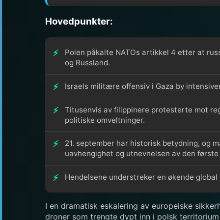
Hovedpunkter:
Polen påkalte NATOs artikkel 4 etter at rus
og Russland.
Israels militære offensiv i Gaza by intensiv
Titusenvis av filippinere protesterte mot r
politiske omveltninger.
21. september har historisk betydning, og m
uavhengighet og utnevnelsen av den første
Hendelsene understreker en økende global us
I en dramatisk eskalering av europeiske sikkerh
droner som trengte dypt inn i polsk territori