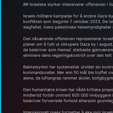
## Israelske styrker intensiverer offensiven i G
Israels militære kampanje for å erobre Gaza b
konflikten som begynte 7. oktober 2023. De isr
slagfeltet, mens palestinske helsemyndigheter
Den nåværende offensiven representerer Israel
planer om å fullt ut okkupere Gaza by i august
de beskriver som Hamas' sterkeste gjenværen
eliminere dens regjeringskontroll over den tett
Bakkestyrker har systematisk utvidet sin kontr
kommandoceller. Mer enn 50 mål ble truffet ov
alene, da luftangrep rammet skoler, boligbygni
Den humanitære krisen har nådd kritiske propor
Imidlertid forblir omtrent 600 000 innbyggere i
beskriver forverrede forhold ettersom grunnleg
Internasjonalt press fortsetter å øke mot Isra