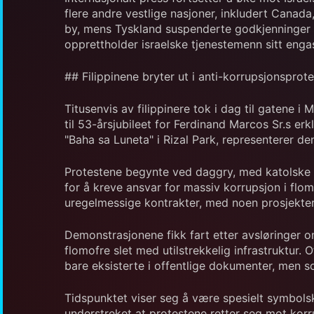
flere andre vestlige nasjoner, inkludert Cana
by, mens Tyskland suspenderte godkjenninger fo
opprettholder israelske tjenestemenn sitt enga
## Filippinene bryter ut i anti-korrupsjonsprot
Titusenvis av filippinere tok i dag til gatene
til 53-årsjubileet for Ferdinand Marcos Sr.s e
"Baha sa Luneta" i Rizal Park, representerer 
Protestene begynte ved daggry, med katolske og
for å kreve ansvar for massiv korrupsjon i flo
uregelmessige kontrakter, med noen prosjekte
Demonstrasjonene fikk fart etter avsløringer o
flomofre slet med utilstrekkelig infrastruktur.
bare eksisterte i offentlige dokumenter, men so
Tidspunktet viser seg å være spesielt symbols
understreket at protestene retter seg mot korru