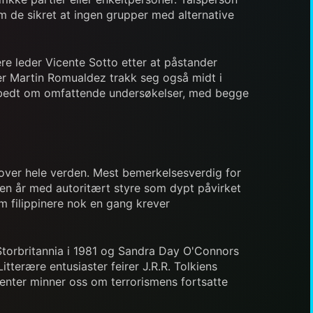
m de sikret at ingen grupper med alternative
re leder Vicente Sotto etter at påstander
er Martin Romualdez trakk seg også midt i
har bedt om omfattende undersøkelser, med begge
 over hele verden. Mest bemerkelsesverdig for
rten år med autoritært styre som dypt påvirket
om filippinere nok en gang krever
 Storbritannia i 1981 og Sandra Day O'Connors
erære entusiaster feirer J.R.R. Tolkiens
enter minner oss om terrorismens fortsatte