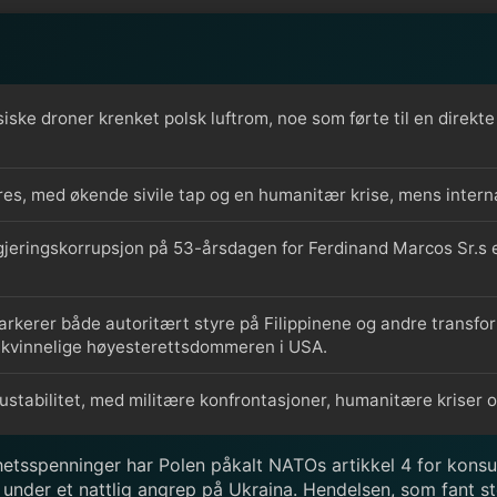
siske droner krenket polsk luftrom, noe som førte til en dire
eres, med økende sivile tap og en humanitær krise, mens interna
egjeringskorrupsjon på 53-årsdagen for Ferdinand Marcos Sr.s e
arkerer både autoritært styre på Filippinene og andre transfo
 kvinnelige høyesterettsdommeren i USA.
tabilitet, med militære konfrontasjoner, humanitære kriser og
etsspenninger har Polen påkalt NATOs artikkel 4 for konsult
um under et nattlig angrep på Ukraina. Hendelsen, som fant