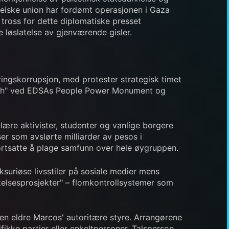
peiske union har fordømt operasjonen i Gaza
 tross for dette diplomatiske presset
e løslatelse av gjenværende gisler.
ringskorrupsjon, med protester strategisk timet
 March" ved EDSAs People Power Monument og
lære aktivister, studenter og vanlige borgere
er som avslørte milliarder av pesos i
rtsatte å plage samfunn over hele øygruppen.
ksuriøse livsstiler på sosiale medier mens
pøkelsesprosjekter" – flomkontrollsystemer som
en eldre Marcos' autoritære styre. Arrangørene
fikke partier eller enkeltpersoner. Talsperson