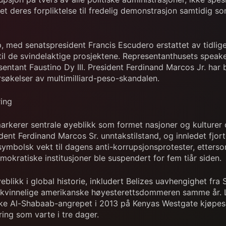
 deres forpliktelse til fredelig demonstrasjon samtidig so
, med senatspresident Francis Escudero erstattet av tidlige
il de svindelaktige prosjektene. Representanthusets speak
esentant Faustino Dy III. President Ferdinand Marcos Jr. 
søkelser av multimilliard-peso-skandalen.
ring
arkerer sentrale øyeblikk som formet nasjoner og kulturer
ident Ferdinand Marcos Sr. unntakstilstand, og innledet fjo
 symbolsk vekt til dagens anti-korrupsjonsprotester, etters
kratiske institusjoner ble suspendert for fem tiår siden.
likk i global historie, inkludert Belizes uavhengighet fra
vinnelige amerikanske høyesterettsdommeren samme år. Litt
iske Al-Shabaab-angrepet i 2013 på Kenyas Westgate kjøpes
ring som varte i tre dager.