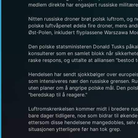
medlem direkte har engasjert russiske militære
Nitten russiske droner brøt polsk luftrom, og 
polske luftvåpenet ødela fire droner, mens and
Øst-Polen, inkludert flyplassene Warszawa Modli
Den polske statsministeren Donald Tusks påkal
konsulterer som en samlet blokk når sikkerhet
raske respons, og uttalte at alliansen "bestod t
Hendelsen har sendt sjokkbølger over europeisk
som intensiveres nær den russiske grensen. Rus
uten planer om å angripe polske mål. Den pols
"beredskap til å reagere."
Luftromskrenkelsen kommer midt i bredere russ
bare dager tidligere, noe som bidrar til økend
ettersom disse hendelsene mangedobles, selv om
situasjonen ytterligere før han tok grep.