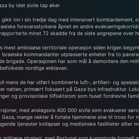
aza by idet sivile tap øker
y gikk inn i sin tredje dag med intensivert bombardement,
aelske forsvarsstyrkene åpnet en andre evakueringskorridor f
 rapporterte minst 72 skadde fra de siste angrepene over h
s mest ambisiøse territoriale operasjon siden krigen begy
. Israelske kommandanter utplasserte enheter fra to pansred
de brigade. Operasjonen har som mål å demontere den mil
 befolkede nordlige enklaven.
oll mens de har utført kombinerte luft-, artilleri- og spesi
er natten, primært fokusert på Gaza bys infrastruktur. Lok
nger og provisoriske tilfluktsrom som huset fordrevne famil
sjoner, med anslagsvis 400 000 sivile som evakuerer sørove
 Gaza, mange nekter å forlate hjemmene sine til tross for m
gende tjenester kollapser og medisinske fasiliteter sliter
els militære strategi, med Portugal som kunngjorde formell 