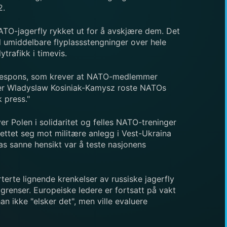
2.
NATO-jagerfly rykket ut for å avskjære dem. Det
il umiddelbare flyplassstengninger over hele
trafikk i timevis.
sk respons, som krever at NATO-medlemmer
ister Wladyslaw Kosiniak-Kamysz roste NATOs
k press."
r Polen i solidaritet og felles NATO-treninger
rettet seg mot militære anlegg i Vest-Ukraina
s sanne hensikt var å teste nasjonens
erte lignende krenkelser av russiske jagerfly
grenser. Europeiske ledere er fortsatt på vakt
 ikke "elsker det", men ville evaluere