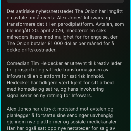
Det satiriske nyhetsnettstedet The Onion har inngått
en avtale om å overta Alex Jones' Infowars og
transformere det til en parodiplattform. Avtalen, som
ble inngått 20. april 2026, innebærer en seks
måneders lisens med mulighet for forlengelse, der
The Onion betaler 81 000 dollar per måned for å
dekke driftskostnader.
Comedian Tim Heidecker er utnevnt til kreativ leder
for prosjektet og vil lede transformasjonen av
Infowars til en plattform for satirisk innhold.
Heidecker har tidligere vært kjent for sitt arbeid
med komedie og satire, og hans involvering
signaliserer en ny retning for Infowars.
Alex Jones har uttrykt motstand mot avtalen og
planlegger å fortsette sine sendinger uavhengig
gjennom nye plattformer og sosiale mediekanaler.
Han har også satt opp nye nettsteder for salg av