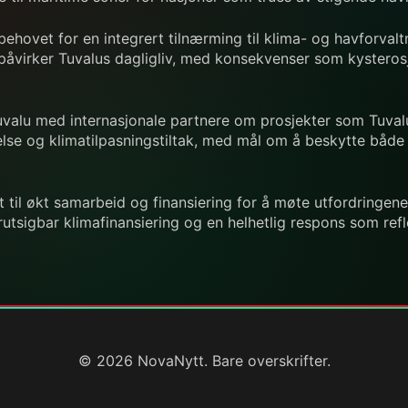
 behovet for en integrert tilnærming til klima- og havforva
påvirker Tuvalus dagligliv, med konsekvenser som kysterosj
uvalu med internasjonale partnere om prosjekter som Tuval
telse og klimatilpasningstiltak, med mål om å beskytte båd
 til økt samarbeid og finansiering for å møte utfordringene
tsigbar klimafinansiering og en helhetlig respons som refle
© 2026 NovaNytt. Bare overskrifter.