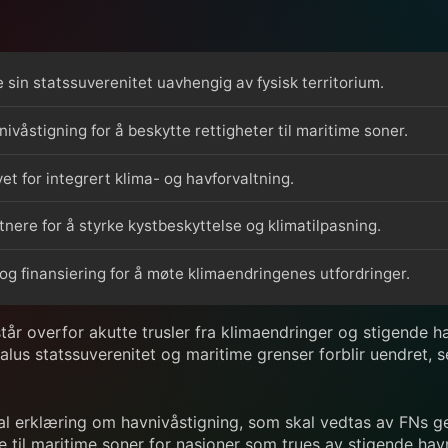
 sin statssuverenitet uavhengig av fysisk territorium.
våstigning for å beskytte rettigheter til maritime soner.
t for integrert klima- og havforvaltning.
ere for å styrke kystbeskyttelse og klimatilpasning.
 og finansiering for å møte klimaendringenes utfordringer.
står overfor akutte trusler fra klimaendringer og stigende ha
lus statssuverenitet og maritime grenser forblir uendret, se
obal erklæring om havnivåstigning, som skal vedtas av FNs 
e til maritime soner for nasjoner som trues av stigende hav