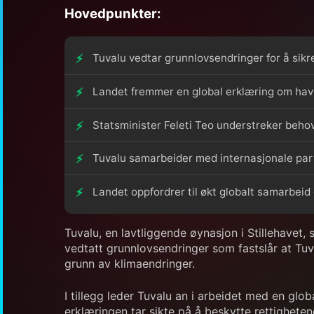
Hovedpunkter:
Tuvalu vedtar grunnlovsendringer for å sikre
Landet fremmer en global erklæring om havni
Statsminister Feleti Teo understreker behove
Tuvalu samarbeider med internasjonale partn
Landet oppfordrer til økt globalt samarbeid
Tuvalu, en lavtliggende øynasjon i Stillehavet, 
vedtatt grunnlovsendringer som fastslår at Tuva
grunn av klimaendringer.
I tillegg leder Tuvalu an i arbeidet med en gl
erklæringen tar sikte på å beskytte rettigheten