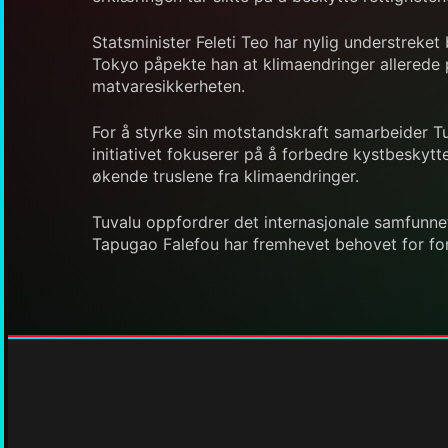
Statsminister Feleti Teo har nylig understreket
Tokyo påpekte han at klimaendringer allerede 
matvaresikkerheten.
For å styrke sin motstandskraft samarbeider T
initiativet fokuserer på å forbedre kystbeskyt
økende truslene fra klimaendringer.
Tuvalu oppfordrer det internasjonale samfunnet
Tapugao Falefou har fremhevet behovet for foru