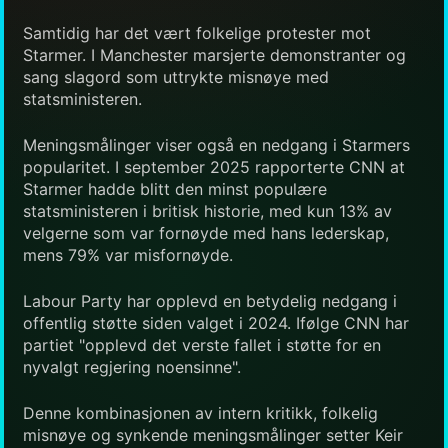
Samtidig har det vært folkelige protester mot
Starmer. I Manchester marsjerte demonstranter og
sang slagord som uttrykte misnøye med
statsministeren.
Meningsmålinger viser også en nedgang i Starmers
popularitet. I september 2025 rapporterte CNN at
Starmer hadde blitt den minst populære
statsministeren i britisk historie, med kun 13% av
velgerne som var fornøyde med hans lederskap,
mens 79% var misfornøyde.
Labour Party har opplevd en betydelig nedgang i
offentlig støtte siden valget i 2024. Ifølge CNN har
partiet "opplevd det verste fallet i støtte for en
nyvalgt regjering noensinne".
Denne kombinasjonen av intern kritikk, folkelig
misnøye og synkende meningsmålinger setter Keir