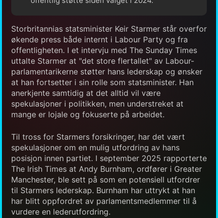
offentlig støtte siden valget i 2024.
Storbritannias statsminister Keir Starmer står overfor
økende press både internt i Labour Party og fra
offentligheten. I et intervju med The Sunday Times
uttalte Starmer at "det store flertallet" av Labour-
parlamentarikerne støtter hans lederskap og ønsker
at han fortsetter i sin rolle som statsminister. Han
anerkjente samtidig at det alltid vil være
spekulasjoner i politikken, men understreket at
mange er lojale og fokuserte på arbeidet.
Til tross for Starmers forsikringer, har det vært
spekulasjoner om en mulig utfordring av hans
posisjon innen partiet. I september 2025 rapporterte
The Irish Times at Andy Burnham, ordfører i Greater
Manchester, ble sett på som en potensiell utfordrer
til Starmers lederskap. Burnham har uttrykt at han
har blitt oppfordret av parlamentsmedlemmer til å
vurdere en lederutfordring.