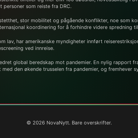
ant personer som reiste fra DRC.
etthet, stor mobilitet og pågående konflikter, noe som kom
ernasjonal koordinering for å forhindre videre spredning 
om lav, har amerikanske myndigheter innført reiserestriksjo
screening ved innreise.
edret global beredskap mot pandemier. En nylig rapport f
itt med den økende trusselen fra pandemier, og fremhever 
© 2026 NovaNytt. Bare overskrifter.