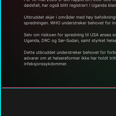
dødsfall, har også blitt registrert i Uganda bl
Utbruddet skjer i områder med høy befolkningst
spredningen. WHO understreker behovet for int
Selv om risikoen for spredning til USA anses s
Uganda, DRC og Sør-Sudan, samt styrket helse
Dette utbruddet understreker behovet for forb
advarer om at helsereformer ikke har holdt tr
infeksjonssykdommer.