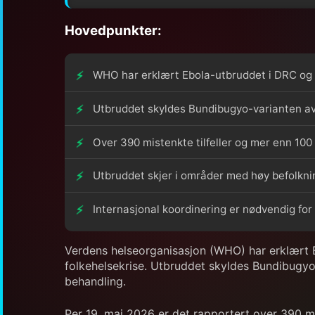
Hovedpunkter:
WHO har erklært Ebola-utbruddet i DRC og 
Utbruddet skyldes Bundibugyo-varianten av 
Over 390 mistenkte tilfeller og mer enn 100 
Utbruddet skjer i områder med høy befolkni
Internasjonal koordinering er nødvendig for 
Verdens helseorganisasjon (WHO) har erklært 
folkehelsekrise. Utbruddet skyldes Bundibugyo-
behandling.
Per 19. mai 2026 er det rapportert over 390 mis