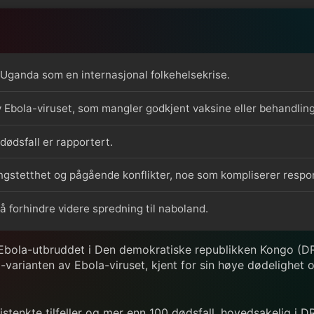
Uganda som en internasjonal folkehelsekrise.
Ebola-viruset, som mangler godkjent vaksine eller behandling
dødsfall er rapportert.
ngstetthet og pågående konflikter, noe som kompliserer respo
å forhindre videre spredning til naboland.
Ebola-utbruddet i Den demokratiske republikken Kongo (D
varianten av Ebola-viruset, kjent for sin høye dødelighet 
tenkte tilfeller og mer enn 100 dødsfall, hovedsakelig i DRC.