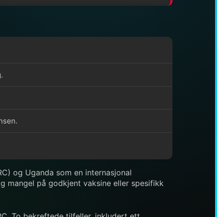
.
nsen.
RC) og Uganda som en internasjonal
og mangel på godkjent vaksine eller spesifikk
 To bekreftede tilfeller, inkludert ett