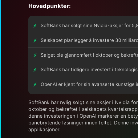
Hovedpunkter:
SoftBank har solgt sine Nvidia-aksjer for 5,8
Selskapet planlegger å investere 30 milliard
Salget ble gjennomført i oktober og bekreft
SoftBank har tidligere investert i teknolo
OpenAI er kjent for sin avanserte kunstige i
SoftBank har nylig solgt sine aksjer i Nvidia fo
oktober og bekreftet i selskapets kvartalsrap
denne investeringen i OpenAI markerer en betyde
banebrytende løsninger innen feltet. Denne inv
applikasjoner.