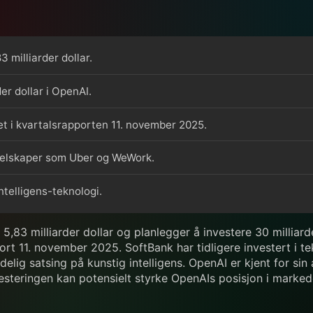
3 milliarder dollar.
er dollar i OpenAI.
et i kvartalsrapporten 11. november 2025.
giselskaper som Uber og WeWork.
ntelligens-teknologi.
r 5,83 milliarder dollar og planlegger å investere 30 milliar
port 11. november 2025. SoftBank har tidligere investert i
lig satsing på kunstig intelligens. OpenAI er kjent for sin 
esteringen kan potensielt styrke OpenAIs posisjon i marked