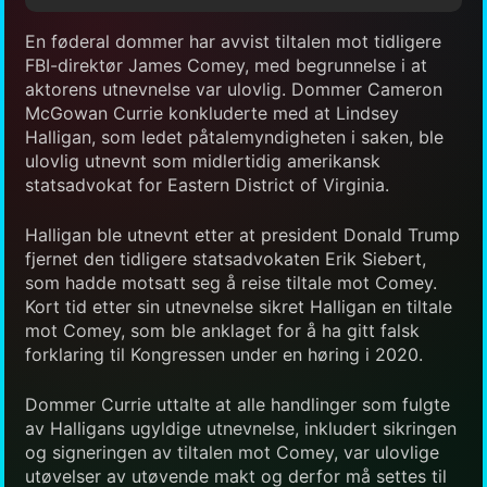
En føderal dommer har avvist tiltalen mot tidligere
FBI-direktør James Comey, med begrunnelse i at
aktorens utnevnelse var ulovlig. Dommer Cameron
McGowan Currie konkluderte med at Lindsey
Halligan, som ledet påtalemyndigheten i saken, ble
ulovlig utnevnt som midlertidig amerikansk
statsadvokat for Eastern District of Virginia.
Halligan ble utnevnt etter at president Donald Trump
fjernet den tidligere statsadvokaten Erik Siebert,
som hadde motsatt seg å reise tiltale mot Comey.
Kort tid etter sin utnevnelse sikret Halligan en tiltale
mot Comey, som ble anklaget for å ha gitt falsk
forklaring til Kongressen under en høring i 2020.
Dommer Currie uttalte at alle handlinger som fulgte
av Halligans ugyldige utnevnelse, inkludert sikringen
og signeringen av tiltalen mot Comey, var ulovlige
utøvelser av utøvende makt og derfor må settes til