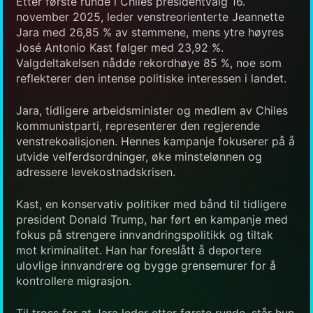
Etter første runde i Chiles presidentvalg 16.
november 2025, leder venstreorienterte Jeannette
Jara med 26,85 % av stemmene, mens ytre høyres
José Antonio Kast følger med 23,92 %.
Valgdeltakelsen nådde rekordhøye 85 %, noe som
reflekterer den intense politiske interessen i landet.
Jara, tidligere arbeidsminister og medlem av Chiles
kommunistparti, representerer den regjerende
venstrekoalisjonen. Hennes kampanje fokuserer på å
utvide velferdsordninger, øke minstelønnen og
adressere levekostnadskrisen.
Kast, en konservativ politiker med bånd til tidligere
president Donald Trump, har ført en kampanje med
fokus på strengere innvandringspolitikk og tiltak
mot kriminalitet. Han har foreslått å deportere
ulovlige innvandrere og bygge grensemurer for å
kontrollere migrasjon.
Til tross for at Jara leder etter første runde, står hun