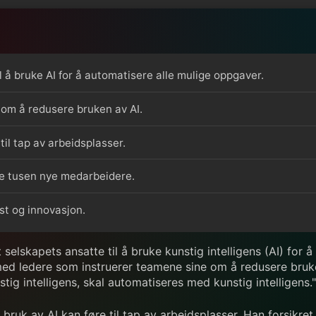
å bruke AI for å automatisere alle mulige oppgaver.
 om å redusere bruken av AI.
til tap av arbeidsplasser.
re tusen nye medarbeidere.
st og innovasjon.
elskapets ansatte til å bruke kunstig intelligens (AI) for 
ed ledere som instruerer teamene sine om å redusere bruken 
 intelligens, skal automatiseres med kunstig intelligens."
uk av AI kan føre til tap av arbeidsplasser. Han forsikret 