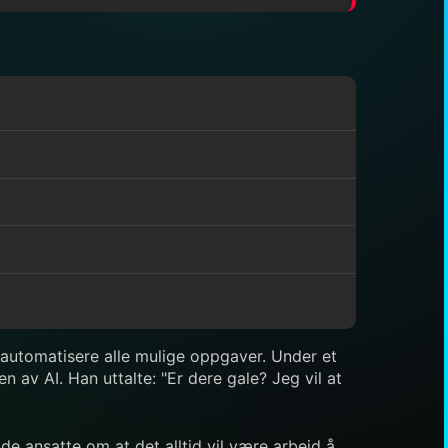
å automatisere alle mulige oppgaver. Under et
av AI. Han uttalte: "Er dere gale? Jeg vil at
de ansatte om at det alltid vil være arbeid å