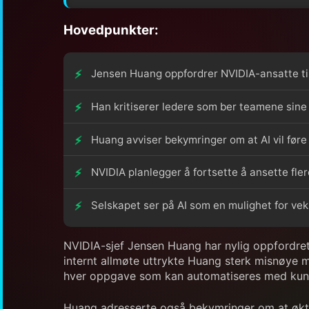
Hovedpunkter:
Jensen Huang oppfordrer NVIDIA-ansatte til 
Han kritiserer ledere som ber teamene sine
Huang avviser bekymringer om at AI vil føre 
NVIDIA planlegger å fortsette å ansette fle
Selskapet ser på AI som en mulighet for vek
NVIDIA-sjef Jensen Huang har nylig oppfordret s
internt allmøte uttrykte Huang sterk misnøye m
hver oppgave som kan automatiseres med kunstig
Huang adresserte også bekymringer om at økt br