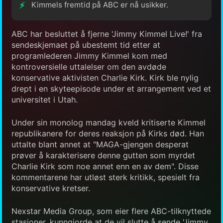
Kimmels fremtid på ABC er nå usikker.
ABC har besluttet å fjerne 'Jimmy Kimmel Live!' fra
sendeskjemaet på ubestemt tid etter at
programlederen Jimmy Kimmel kom med
kontroversielle uttalelser om den avdøde
konservative aktivisten Charlie Kirk. Kirk ble nylig
drept i en skyteepisode under et arrangement ved et
universitet i Utah.
Under sin monolog mandag kveld kritiserte Kimmel
republikanere for deres reaksjon på Kirks død. Han
uttalte blant annet at "MAGA-gjengen desperat
prøver å karakterisere denne gutten som myrdet
Charlie Kirk som noe annet enn en av dem". Disse
kommentarene har utløst sterk kritikk, spesielt fra
konservative kretser.
Nexstar Media Group, som eier flere ABC-tilknyttede
stasjoner, kunngjorde at de vil slutte å sende 'Jimmy