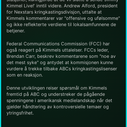
Kimmel Live!' inntil videre. Andrew Alford, president
for Nexstars kringkastingsdivisjon, uttalte at
Kimmels kommentarer var "offensive og ufølsomme"
og ikke reflekterte verdiene til lokalsamfunnene de
betjener.
Federal Communications Commission (FCC) har
også reagert på Kimmels uttalelser. FCCs leder,
Brendan Carr, beskrev kommentarene som "noe av
det mest syke" og antydet at kommisjonen kunne
vurdere å trekke tilbake ABCs kringkastingslisenser
som en reaksjon.
Denne utviklingen reiser spørsmål om Kimmels
fremtid på ABC og understreker de pågående
spenningene i amerikansk medielandskap når det
gjelder håndtering av kontroversielle temaer og
ytringsfrihet.