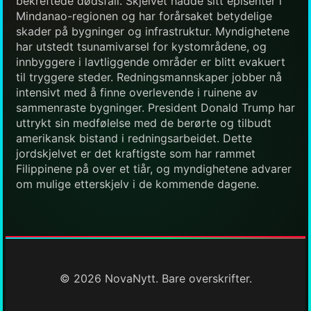
bekreftede dødsfall. Skjelvet hadde sitt episenter i
Mindanao-regionen og har forårsaket betydelige
skader på bygninger og infrastruktur. Myndighetene
har utstedt tsunamivarsel for kystområdene, og
innbyggere i lavtliggende områder er blitt evakuert
til tryggere steder. Redningsmannskaper jobber nå
intensivt med å finne overlevende i ruinene av
sammenraste bygninger. President Donald Trump har
uttrykt sin medfølelse med de berørte og tilbudt
amerikansk bistand i redningsarbeidet. Dette
jordskjelvet er det kraftigste som har rammet
Filippinene på over et tiår, og myndighetene advarer
om mulige etterskjelv i de kommende dagene.
© 2026 NovaNytt. Bare overskrifter.