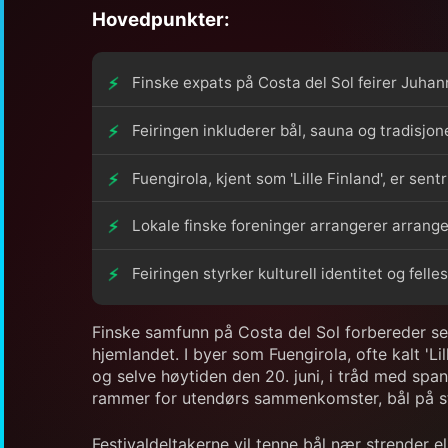
Hovedpunkter:
Finske expats på Costa del Sol feirer Juhan
Feiringen inkluderer bål, sauna og tradisjone
Fuengirola, kjent som 'Lille Finland', er sent
Lokale finske foreninger arrangerer arran
Feiringen styrker kulturell identitet og fell
Finske samfunn på Costa del Sol forbereder seg
hjemlandet. I byer som Fuengirola, ofte kalt '
og selve høytiden den 20. juni, i tråd med spa
rammer for utendørs sammenkomster, bål på st
Festivaldeltakerne vil tenne bål nær strender 