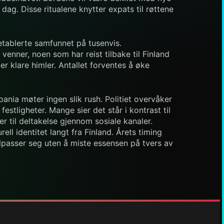
 dag. Disse ritualene knytter expats til røttene
etablerte samfunnet på tusenvis.
venner, noen som har reist tilbake til Finland
er klare himler. Antallet forventes å øke
pania møter ingen slik rush. Politiet overvåker
stligheter. Mange sier det står i kontrast til
 til deltakelse gjennom sosiale kanaler.
l identitet langt fra Finland. Årets timing
lpasser seg uten å miste essensen på tvers av