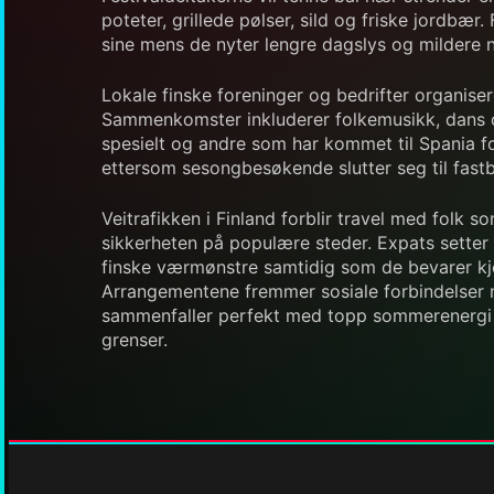
poteter, grillede pølser, sild og friske jordbær.
sine mens de nyter lengre dagslys og mildere n
Lokale finske foreninger og bedrifter organise
Sammenkomster inkluderer folkemusikk, dans og f
spesielt og andre som har kommet til Spania for
ettersom sesongbesøkende slutter seg til fast
Veitrafikken i Finland forblir travel med folk 
sikkerheten på populære steder. Expats setter p
finske værmønstre samtidig som de bevarer kje
Arrangementene fremmer sosiale forbindelser mel
sammenfaller perfekt med topp sommerenergi på 
grenser.