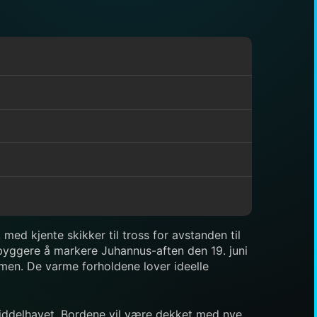
ed kjente skikker til tross for avstanden til
nbyggere å markere Juhannus-aften den 19. juni
mmen. De varme forholdene lover ideelle
 Middelhavet. Bordene vil være dekket med nye