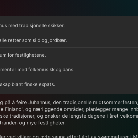
nus med tradisjonelle skikker.
lle retter som sild og jordbær.
rum for festlighetene.
gementer med folkemusikk og dans.
esskap blant finske expats.
 på å feire Juhannus, den tradisjonelle midtsommerfesten, m
Lille Finland', og nærliggende områder, planlegger mange in
nske tradisjoner, og ønsker de lengste dagene i året velko
randen og mye festligheter.
eller ved villaer og nyte sauna etterfulgt av svømmeturer i