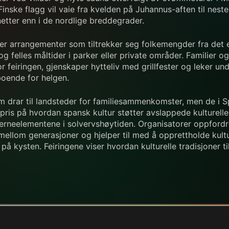
 Finske flagg vil vaie fra kvelden på Juhannus-aften til neste
etter enn i de nordlige breddegrader.
rer arrangementer som tiltrekker seg folkemengder fra det 
elles måltider i parker eller private områder. Familier og 
 feiringen, gjenskaper hytteliv med grillfester og leker und
boende for helgen.
som drar til landsteder for familiesammenkomster, men de i S
ris på hvordan spansk kultur støtter avslappede kulturelle fe
rneelementene i solvervshøytiden. Organisatorer oppfordrer
lom generasjoner og hjelper til med å opprettholde kulturel
kysten. Feiringene viser hvordan kulturelle tradisjoner ti