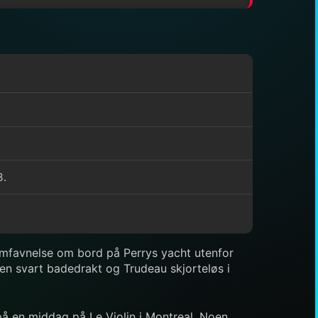
3.
 omfavnelse om bord på Perrys yacht utenfor
i en svart badedrakt og Trudeau skjorteløs i
på en middag på Le Violin i Montreal. Noen