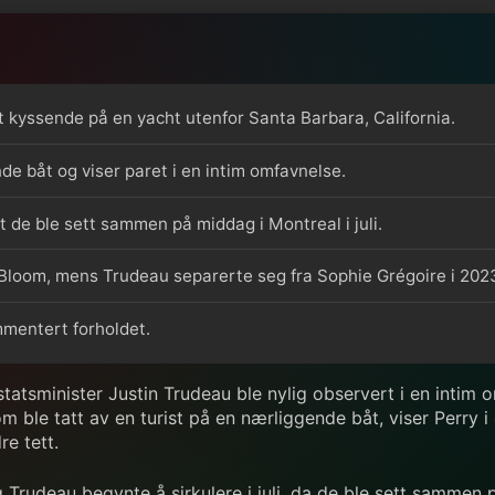
t kyssende på en yacht utenfor Santa Barbara, California.
nde båt og viser paret i en intim omfavnelse.
 de ble sett sammen på middag i Montreal i juli.
do Bloom, mens Trudeau separerte seg fra Sophie Grégoire i 202
mmentert forholdet.
statsminister Justin Trudeau ble nylig observert i en intim
om ble tatt av en turist på en nærliggende båt, viser Perry 
e tett.
rudeau begynte å sirkulere i juli, da de ble sett sammen 