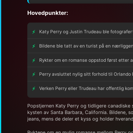
Hovedpunkter:
Katy Perry og Justin Trudeau ble fotografer
Bildene ble tatt av en turist på en nærligge
Rykter om en romanse oppstod først etter at
Perry avsluttet nylig sitt forhold til Orlan
Verken Perry eller Trudeau har offentlig ko
Popstjernen Katy Perry og tidligere canadiske 
kysten av Santa Barbara, California. Bildene, s
jeans, mens de deler et kyss og holder hverandr
Ryktene om en mulig romanse mellom Perry og T