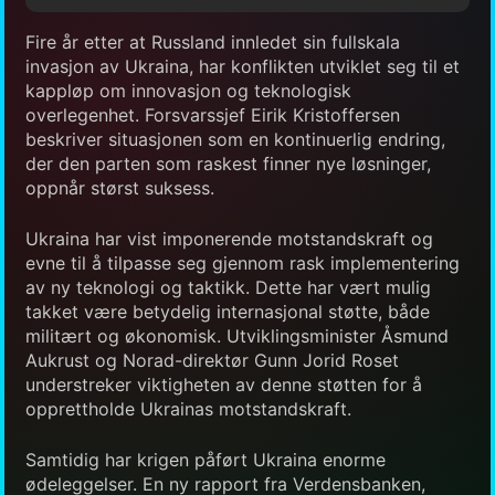
Fire år etter at Russland innledet sin fullskala
invasjon av Ukraina, har konflikten utviklet seg til et
kappløp om innovasjon og teknologisk
overlegenhet. Forsvarssjef Eirik Kristoffersen
beskriver situasjonen som en kontinuerlig endring,
der den parten som raskest finner nye løsninger,
oppnår størst suksess.
Ukraina har vist imponerende motstandskraft og
evne til å tilpasse seg gjennom rask implementering
av ny teknologi og taktikk. Dette har vært mulig
takket være betydelig internasjonal støtte, både
militært og økonomisk. Utviklingsminister Åsmund
Aukrust og Norad-direktør Gunn Jorid Roset
understreker viktigheten av denne støtten for å
opprettholde Ukrainas motstandskraft.
Samtidig har krigen påført Ukraina enorme
ødeleggelser. En ny rapport fra Verdensbanken,