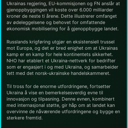
Ukrainas regjering, EU-kommisjonen og FN anslår at
gjenoppbyggingen vil koste over 6.000 milliarder
kroner de neste ti årene. Dette illustrerer omfanget
av ødeleggelsene og behovet for omfattende
økonomisk mobilisering for å gjenoppbygge landet.
Russlands krigføring utgjør en eksistensiell trussel
mot Europa, og det er bred enighet om at Ukrainas
kamp er en kamp for hele kontinentets sikkerhet.
NHO har etablert et Ukraina-nettverk for bedrifter
som er engasjert i og med Ukraina, og samarbeider
tett med det norsk-ukrainske handelskammeret.
Til tross for de enorme utfordringene, fortsetter
Ukraina å vise en bemerkelsesverdig evne til
innovasjon og tilpasning. Denne evnen, kombinert
med internasjonal støtte, gir håp om at landet kan
overvinne de nåværende utfordringene og bygge en
sterkere fremtid.