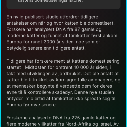
kattens domestiseringshistorie.
En nylig publisert studie utfordrer tidligere
antakelser om når og hvor katten ble domestisert.
Forskere har analysert DNA fra 87 gamle og
moderne katter og funnet at tamkatter først ankom
Europa for rundt 2000 år siden, noe som er
betydelig senere enn tidligere antatt.
Tidligere har forskere ment at kattens domestisering
startet i Midtøsten for omtrent 10 000 år siden, i
takt med utviklingen av jordbruket. Det ble antatt at
katter ble tiltrukket av kornlagre fulle av gnagere, og
at mennesker begynte å verdsette dem for deres
evne til å kontrollere skadedyr. Denne nye studien
antyder imidlertid at tamkatter ikke spredte seg til
Europa før mye senere.
Forskerne analyserte DNA fra 225 gamle katter og
flere moderne villkatter fra Nord-Afrika og Israel. Av