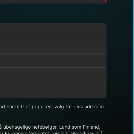
.
and har blitt et populært valg for reisende som
gå ubehagelige hetebølger. Land som Finland,
ra Euronews forventes reiser til Skandinavia å