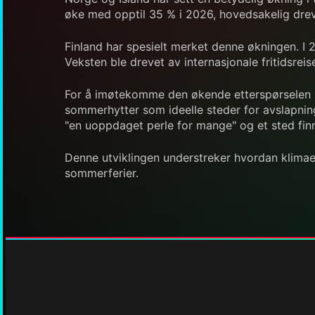
øke med opptil 35 % i 2026, hovedsakelig dreve
Finland har spesielt merket denne økningen. I 2
Veksten ble drevet av internasjonale fritidsre
For å imøtekomme den økende etterspørselen har
sommerhytter som ideelle steder for avslapning
"en uoppdaget perle for mange" og et sted finne
Denne utviklingen understreker hvordan klimaen
sommerferier.