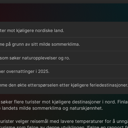
ter mot kjøligere nordiske land.
sme på grunn av sitt milde sommerklima.
som søker naturopplevelser og ro.
ner overnattinger i 2025.
me den økte etterspørselen etter kjøligere feriedestinasjoner
ker flere turister mot kjøligere destinasjoner i nord. Finl
e landets milde sommerklima og naturskjønnhet.
turister velger reisemål med lavere temperaturer for å unn
turisme som følge av denne utviklingen. Ifølge en rapport f