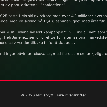
t av populariteten til "coolcations".
025 satte Helsinki ny rekord med over 4,9 millioner overnatt
isende, med en økning på 17,4 % sammenlignet med året før.
 Visit Finland lansert kampanjen "Chill Like a Finn", som 
. Heli Jimenez, senior direktør for internasjonal markedsfø
ne selv vender tilbake til for å slappe av.
dringer påvirker reisevaner, med flere som søker kjøligere
© 2026 NovaNytt. Bare overskrifter.