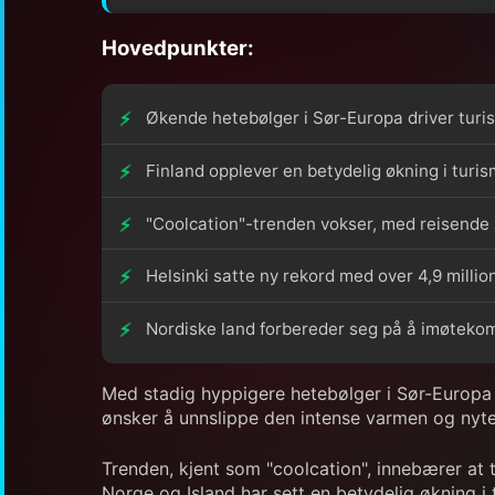
Hovedpunkter:
Økende hetebølger i Sør-Europa driver turis
Finland opplever en betydelig økning i turi
"Coolcation"-trenden vokser, med reisende 
Helsinki satte ny rekord med over 4,9 millio
Nordiske land forbereder seg på å imøtekom
Med stadig hyppigere hetebølger i Sør-Europa sø
ønsker å unnslippe den intense varmen og nyt
Trenden, kjent som "coolcation", innebærer at 
Norge og Island har sett en betydelig økning i 