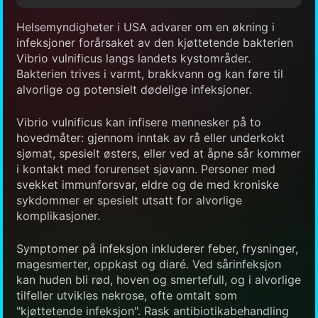
Helsemyndigheter i USA advarer om en økning i
infeksjoner forårsaket av den kjøttetende bakterien
Vibrio vulnificus langs landets kystområder.
Bakterien trives i varmt, brakkvann og kan føre til
alvorlige og potensielt dødelige infeksjoner.
Vibrio vulnificus kan infisere mennesker på to
hovedmåter: gjennom inntak av rå eller underkokt
sjømat, spesielt østers, eller ved at åpne sår kommer
i kontakt med forurenset sjøvann. Personer med
svekket immunforsvar, eldre og de med kroniske
sykdommer er spesielt utsatt for alvorlige
komplikasjoner.
Symptomer på infeksjon inkluderer feber, frysninger,
magesmerter, oppkast og diaré. Ved sårinfeksjon
kan huden bli rød, hoven og smertefull, og i alvorlige
tilfeller utvikles nekrose, ofte omtalt som
"kjøttetende infeksjon". Rask antibiotikabehandling