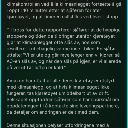
klimakontrollen ved å la klimaanlegget fortsette å gå
i opptil 10 minutter etter at sjåføren forlater
kjøretøyet, og at timeren nullstilles ved hvert stopp.
Til tross for dette rapporterer sjåfører at de hyppige
stoppene og tiden de tilbringer utenfor kjøretøyet
gjør at klimaanlegget ofte slås av, noe som
resulterer i ubehagelig varme inne i bilen. En sjåfør
uttalte: "Vi er ute og går mye lenger enn vi kjører, så
AC-en slås av, og når den slås på igjen, er vi allerede
på vei ut før luften er kald."
Amazon har uttalt at alle deres kjøretøy er utstyrt
med klimaanlegg, og at hvis klimaanlegget ikke
fungerer, tas kjøretøyet umiddelbart ut av drift.
Selskapet oppfordrer sjåfører som har spørsmål om
oppdateringen til å kontakte sine leveringspartnere,
da detaljer om endringen er delt med dem.
Denne situasjonen belyser utfordringene med å