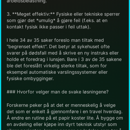
arbeidsbelastning.
3. **Meget effektiv:** Fysiske eller tekniske sperrer
som gjør det *umulig* å gjøre feil (f.eks. at en
kontakt fysisk ikke passer i feil uttak).
I hele 34 av 35 saker foreslo man tiltak med
"begrenset effekt". Det betyr at sykehuset ofte
svarer på dødsfall med å skrive en ny instruks eller
holde et foredrag i lunsjen. Bare i 3 av de 35 sakene
ble det foreslått virkelig sterke tiltak, som for
eksempel automatiske varslingssystemer eller
fysiske ombygginger.
### Hvorfor velger man de svake løsningene?
Forskerne peker på at det er menneskelig å velge
det som er enkelt å gjennomføre i en travel hverdag.
Å endre en rutine på et papir koster lite. Å bygge om
en avdeling eller kjøpe inn dyrt teknisk utstyr som