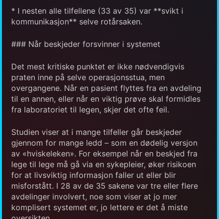
* I nesten alle tilfellene (33 av 35) var **svikt i
kommunikasjon** selve rotårsaken.
### Når beskjeder forsvinner i systemet
Det mest kritiske punktet er ikke nødvendigvis
praten inne på selve operasjonsstua, men
overgangene. Når en pasient flyttes fra en avdeling
til en annen, eller når en viktig prøve skal formidles
fra laboratoriet til legen, skjer det ofte feil.
Studien viser at i mange tilfeller går beskjeder
gjennom for mange ledd – som en dødelig versjon
av «hviskeleken». For eksempel når en beskjed fra
lege til lege må gå via en sykepleier, øker risikoen
for at livsviktig informasjon faller ut eller blir
misforstått. I 28 av de 35 sakene var tre eller flere
avdelinger involvert, noe som viser at jo mer
komplisert systemet er, jo lettere er det å miste
oversikten.