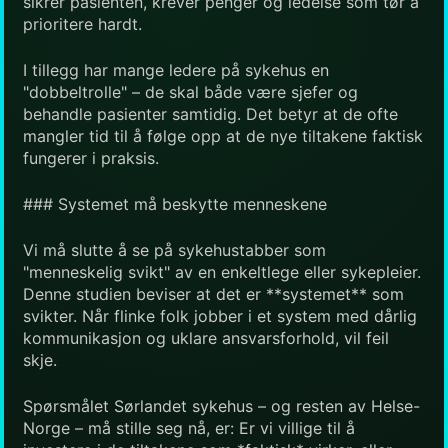
sikrer pasienten, krever penger og ledelse som tør å
prioritere hardt.
I tillegg har mange ledere på sykehus en
"dobbeltrolle" – de skal både være sjefer og
behandle pasienter samtidig. Det betyr at de ofte
mangler tid til å følge opp at de nye tiltakene faktisk
fungerer i praksis.
### Systemet må beskytte menneskene
Vi må slutte å se på sykehustabber som
"menneskelig svikt" av en enkeltlege eller sykepleier.
Denne studien beviser at det er **systemet** som
svikter. Når flinke folk jobber i et system med dårlig
kommunikasjon og uklare ansvarsforhold, vil feil
skje.
Spørsmålet Sørlandet sykehus – og resten av Helse-
Norge – må stille seg nå, er: Er vi villige til å