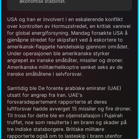
økonomisk stabilitet.
USA og Iran er involvert i en eskalerende konflikt
over kontrollen av Hormuzstredet, en kritisk vannvei
for global energiforsyning. Mandag forsøkte USA å
gjenåpne stredet for skipsfart ved å eskortere to
amerikansk-flaggete handelsskip gjennom området.
Under operasjonen ble amerikanske styrker
angrepet av iranske småbåter, missiler og droner.
Amerikanske militærhelikoptre senket seks av de
iranske småbåtene i selvforsvar.
Samtidig ble De forente arabiske emirater (UAE)
utsatt for angrep fra Iran. UAE's
forsvarsdepartement rapporterte at deres
luftforsvar hadde avverget 15 missiler og fire droner.
Til tross for dette ble en oljeinstallasjon i Fujairah
truffet, noe som resulterte i en brann og skader på
tre indiske statsborgere. Britiske militære
rapporterte også om to lasteskip i brann utenfor