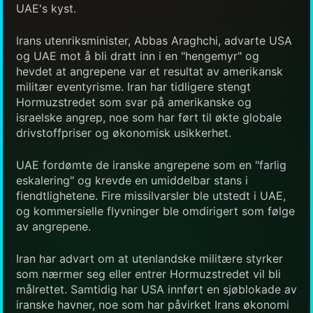
UAE's kyst.
Irans utenriksminister, Abbas Araghchi, advarte USA
og UAE mot å bli dratt inn i en "hengemyr" og
hevdet at angrepene var et resultat av amerikansk
militær eventyrisme. Iran har tidligere stengt
Hormuzstredet som svar på amerikanske og
israelske angrep, noe som har ført til økte globale
drivstoffpriser og økonomisk usikkerhet.
UAE fordømte de iranske angrepene som en "farlig
eskalering" og krevde en umiddelbar stans i
fiendtlighetene. Fire missilvarsler ble utstedt i UAE,
og kommersielle flyvninger ble omdirigert som følge
av angrepene.
Iran har advart om at utenlandske militære styrker
som nærmer seg eller entrer Hormuzstredet vil bli
målrettet. Samtidig har USA innført en sjøblokade av
iranske havner, noe som har påvirket Irans økonomi