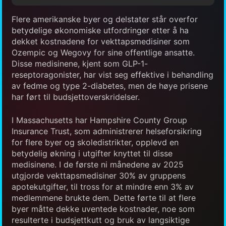
Flere amerikanske byer og delstater står overfor
betydelige økonomiske utfordringer etter å ha
dekket kostnadene for vekttapsmedisiner som
Ozempic og Wegovy for sine offentlige ansatte.
Disse medisinene, kjent som GLP-1-
reseptoragonister, har vist seg effektive i behandling
av fedme og type 2-diabetes, men de høye prisene
har ført til budsjettoverskridelser.
I Massachusetts har Hampshire County Group
Insurance Trust, som administrerer helseforsikring
for flere byer og skoledistrikter, opplevd en
betydelig økning i utgifter knyttet til disse
medisinene. I de første ni månedene av 2025
utgjorde vekttapsmedisiner 30% av gruppens
apotekutgifter, til tross for at mindre enn 3% av
medlemmene brukte dem. Dette førte til at flere
byer måtte dekke uventede kostnader, noe som
resulterte i budsjettkutt og bruk av langsiktige