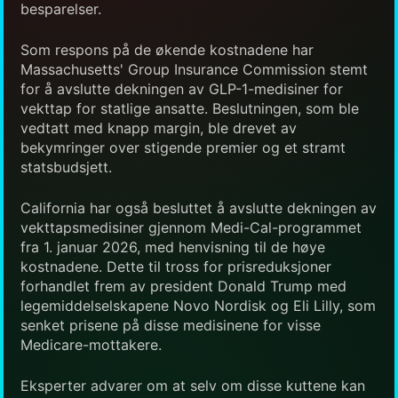
besparelser.
Som respons på de økende kostnadene har
Massachusetts' Group Insurance Commission stemt
for å avslutte dekningen av GLP-1-medisiner for
vekttap for statlige ansatte. Beslutningen, som ble
vedtatt med knapp margin, ble drevet av
bekymringer over stigende premier og et stramt
statsbudsjett.
California har også besluttet å avslutte dekningen av
vekttapsmedisiner gjennom Medi-Cal-programmet
fra 1. januar 2026, med henvisning til de høye
kostnadene. Dette til tross for prisreduksjoner
forhandlet frem av president Donald Trump med
legemiddelselskapene Novo Nordisk og Eli Lilly, som
senket prisene på disse medisinene for visse
Medicare-mottakere.
Eksperter advarer om at selv om disse kuttene kan