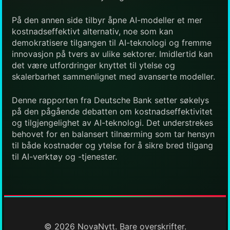
På den annen side tilbyr åpne AI-modeller et mer
kostnadseffektivt alternativ, noe som kan
demokratisere tilgangen til AI-teknologi og fremme
innovasjon på tvers av ulike sektorer. Imidlertid kan
det være utfordringer knyttet til ytelse og
skalerbarhet sammenlignet med avanserte modeller.
Denne rapporten fra Deutsche Bank setter søkelys
på den pågående debatten om kostnadseffektivitet
og tilgjengelighet av AI-teknologi. Det understrekes
behovet for en balansert tilnærming som tar hensyn
til både kostnader og ytelse for å sikre bred tilgang
til AI-verktøy og -tjenester.
© 2026 NovaNytt. Bare overskrifter.