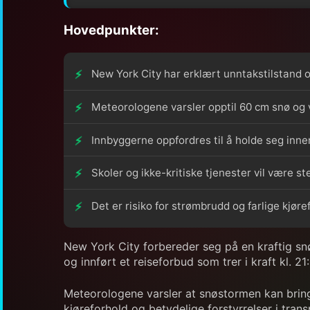
Hovedpunkter:
New York City har erklært unntakstilstand o
Meteorologene varsler opptil 60 cm snø og 
Innbyggerne oppfordres til å holde seg inn
Skoler og ikke-kritiske tjenester vil være s
Det er risiko for strømbrudd og farlige kjør
New York City forbereder seg på en kraftig s
og innført et reiseforbud som trer i kraft kl. 2
Meteorologene varsler at snøstormen kan brin
kjøreforhold og betydelige forstyrrelser i tran