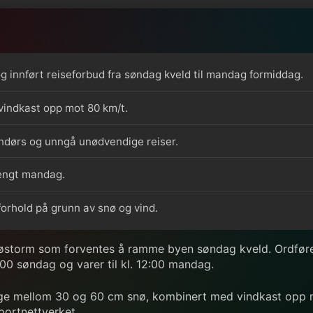
g innført reiseforbud fra søndag kveld til mandag formiddag.
vindkast opp mot 80 km/t.
endørs og unngå unødvendige reiser.
tengt mandag.
eforhold på grunn av snø og vind.
nøstorm som forventes å ramme byen søndag kveld. Ordføre
1:00 søndag og varer til kl. 12:00 mandag.
ge mellom 30 og 60 cm snø, kombinert med vindkast opp mot
sportnettverket.