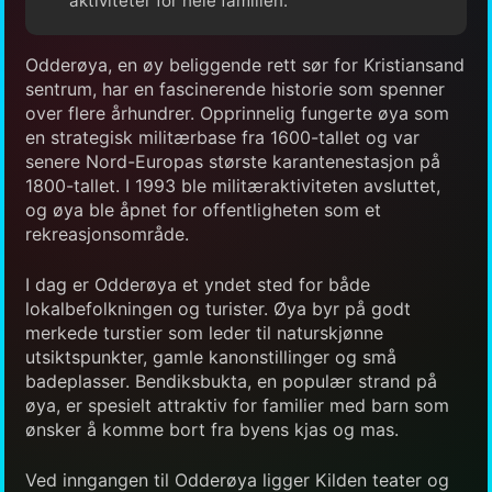
aktiviteter for hele familien.
Odderøya, en øy beliggende rett sør for Kristiansand
sentrum, har en fascinerende historie som spenner
over flere århundrer. Opprinnelig fungerte øya som
en strategisk militærbase fra 1600-tallet og var
senere Nord-Europas største karantenestasjon på
1800-tallet. I 1993 ble militæraktiviteten avsluttet,
og øya ble åpnet for offentligheten som et
rekreasjonsområde.
I dag er Odderøya et yndet sted for både
lokalbefolkningen og turister. Øya byr på godt
merkede turstier som leder til naturskjønne
utsiktspunkter, gamle kanonstillinger og små
badeplasser. Bendiksbukta, en populær strand på
øya, er spesielt attraktiv for familier med barn som
ønsker å komme bort fra byens kjas og mas.
Ved inngangen til Odderøya ligger Kilden teater og