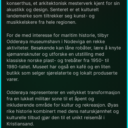
konserthus, et arkitektonisk mesterverk kjent for sin
akustikk og design. Senteret er et kulturelt
landemerke som tiltrekker seg kunst- og
musikkelskere fra hele regionen.
For de med interesse for maritim historie, tilbyr
Odderøya museumshavn i Nodeviga en rekke
aktiviteter. Besøkende kan låne robåter, lære å knyte
sjømannsknuter og utforske en utstilling med
klassiske norske plast- og trebåter fra 1950- til
1980-tallet. Museet har også en kafé og en liten
butikk som selger sjørelaterte og lokalt produserte
varer.
Odderøya representerer en vellykket transformasjon
fra en lukket militær sone til et åpent og
inkluderende område for kultur og rekreasjon. Øyas
rike historie kombinert med dens naturskjønnhet og
kulturelle tilbud gjør den til et unikt reisemål i
Kristiansand.