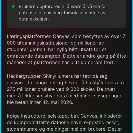
Brukere oppfordres til å være årvåkne for
potensielle phishing-forsøk som følge av
datalekkasjen.
Læringsplattformen Canvas, som benyttes av over 7
000 utdanningsinstitusjoner og millioner av
studenter globalt, har nylig blitt utsatt for et
omfattende dataangrep. Dette er andre gang på åtte
måneder at plattformen har blitt kompromittert.
Hackergruppen ShinyHunters har tatt på seg
ansvaret for angrepet og hevder å ha stjålet data fra
275 millioner brukere ved 9 000 skoler. De truet
med å lekke sensitive data med mindre løsepenger
ble betalt innen 12. mai 2026.
Ifølge Instructure, selskapet bak Canvas, inkluderer
de kompromitterte dataene navn, e-postadresser,
studentnumre og meldinger mellom brukere. Det er