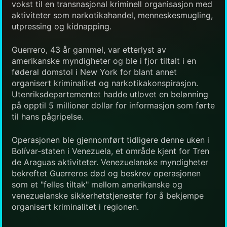
vokst til en transnasjonal kriminell organisasjon med
aktiviteter som narkotikahandel, menneskesmugling,
utpressing og kidnapping.
Guerrero, 43 år gammel, var etterlyst av
amerikanske myndigheter og ble i fjor tiltalt i en
føderal domstol i New York for blant annet
organisert kriminalitet og narkotikakonspirasjon.
Utenriksdepartementet hadde utlovet en belønning
på opptil 5 millioner dollar for informasjon som førte
til hans pågripelse.
Operasjonen ble gjennomført tidligere denne uken i
Bolívar-staten i Venezuela, et område kjent for Tren
de Araguas aktiviteter. Venezuelanske myndigheter
bekreftet Guerreros død og beskrev operasjonen
som et "felles tiltak" mellom amerikanske og
venezuelanske sikkerhetstjenester for å bekjempe
organisert kriminalitet i regionen.