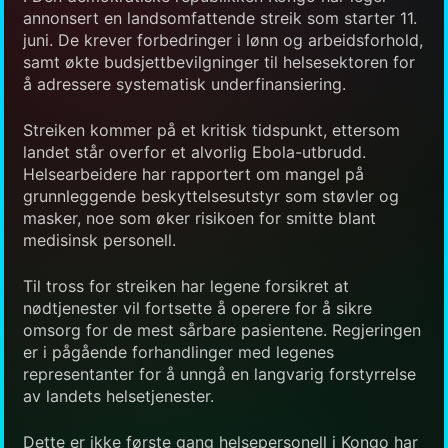
annonsert en landsomfattende streik som starter 11.
juni. De krever forbedringer i lønn og arbeidsforhold,
samt økte budsjettbevilgninger til helsesektoren for
å adressere systematisk underfinansiering.
Streiken kommer på et kritisk tidspunkt, ettersom
landet står overfor et alvorlig Ebola-utbrudd.
Helsearbeidere har rapportert om mangel på
grunnleggende beskyttelsesutstyr som støvler og
masker, noe som øker risikoen for smitte blant
medisinsk personell.
Til tross for streiken har legene forsikret at
nødtjenester vil fortsette å operere for å sikre
omsorg for de mest sårbare pasientene. Regjeringen
er i pågående forhandlinger med legenes
representanter for å unngå en langvarig forstyrrelse
av landets helsetjenester.
Dette er ikke første gang helsepersonell i Kongo har