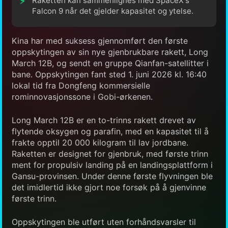
Raketten kan sammenlignes med SpaceX's
Falcon 9 når det gjelder kapasitet og ytelse.
Kina har med suksess gjennomført den første
oppskytingen av sin nye gjenbrukbare rakett, Long
March 12B, og sendt en gruppe Qianfan-satellitter i
bane. Oppskytingen fant sted 1. juni 2026 kl. 16:40
lokal tid fra Dongfeng kommersielle
rominnovasjonssone i Gobi-ørkenen.
Long March 12B er en to-trinns rakett drevet av
flytende oksygen og parafin, med en kapasitet til å
frakte opptil 20 000 kilogram til lav jordbane.
Raketten er designet for gjenbruk, med første trinn
ment for propulsiv landing på en landingsplattform i
Gansu-provinsen. Under denne første flyvningen ble
det imidlertid ikke gjort noe forsøk på å gjenvinne
første trinn.
Oppskytingen ble utført uten forhåndsvarsler til