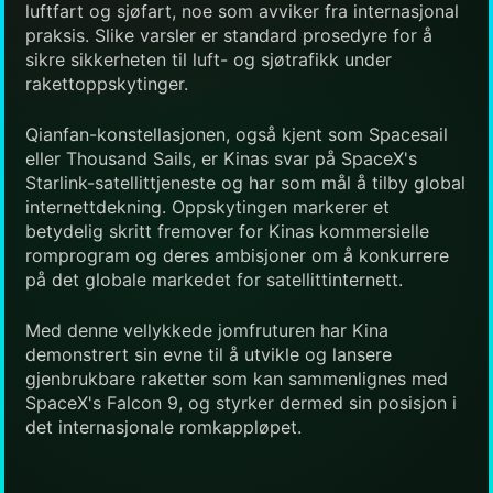
luftfart og sjøfart, noe som avviker fra internasjonal
praksis. Slike varsler er standard prosedyre for å
sikre sikkerheten til luft- og sjøtrafikk under
rakettoppskytinger.
Qianfan-konstellasjonen, også kjent som Spacesail
eller Thousand Sails, er Kinas svar på SpaceX's
Starlink-satellittjeneste og har som mål å tilby global
internettdekning. Oppskytingen markerer et
betydelig skritt fremover for Kinas kommersielle
romprogram og deres ambisjoner om å konkurrere
på det globale markedet for satellittinternett.
Med denne vellykkede jomfruturen har Kina
demonstrert sin evne til å utvikle og lansere
gjenbrukbare raketter som kan sammenlignes med
SpaceX's Falcon 9, og styrker dermed sin posisjon i
det internasjonale romkappløpet.