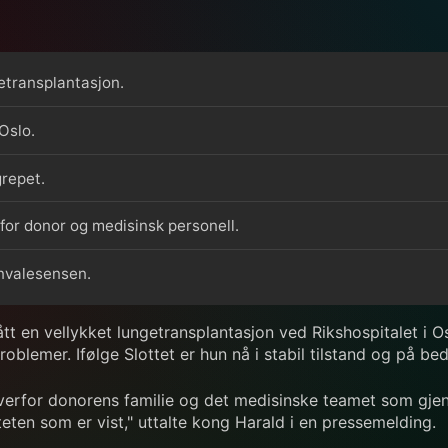
etransplantasjon.
Oslo.
grepet.
for donor og medisinsk personell.
onvalesensen.
t en vellykket lungetransplantasjon ved Rikshospitalet i Os
roblemer. Ifølge Slottet er hun nå i stabil tilstand og på bed
verfor donorens familie og det medisinske teamet som gje
ten som er vist," uttalte kong Harald i en pressemelding.