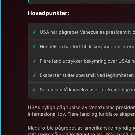
Hovedpunkter:
USA har pågrepet Venezuelas president Ni
Hendelsen har ført til diskusjoner om intern
Flere land uttrykker bekymring over USAs h
Eksperter stiller spørsmål ved legitimiteten
Saken kan få konsekvenser for fremtidige in
USAs nylige pågripelse av Venezuelas president
internasjonal lov. Flere land og juridiske eks
Maduro ble pågrepet av amerikanske myndighete
stilt spørsmål ved lovligheten av USAs handling