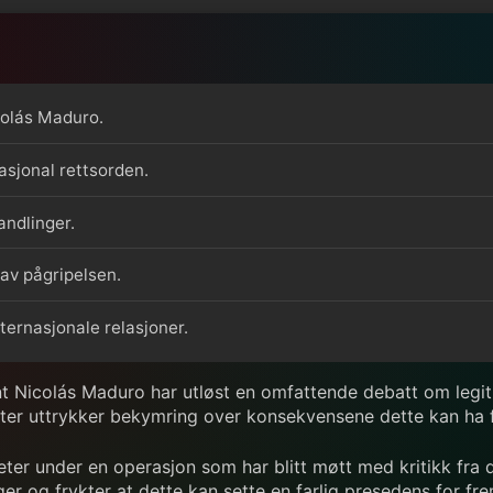
colás Maduro.
asjonal rettsorden.
andlinger.
 av pågripelsen.
ternasjonale relasjoner.
 Nicolás Maduro har utløst en omfattende debatt om legitim
perter uttrykker bekymring over konsekvensene dette kan ha 
r under en operasjon som har blitt møtt med kritikk fra de
er og frykter at dette kan sette en farlig presedens for frem