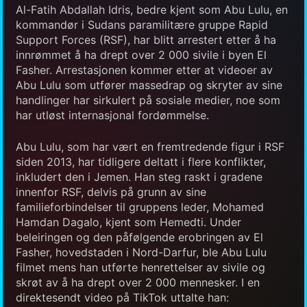
Al-Fatih Abdallah Idris, bedre kjent som Abu Lulu, en
kommandør i Sudans paramilitære gruppe Rapid
Support Forces (RSF), har blitt arrestert etter å ha
innrømmet å ha drept over 2 000 sivile i byen El
Fasher. Arrestasjonen kommer etter at videoer av
Abu Lulu som utfører massedrap og skryter av sine
handlinger har sirkulert på sosiale medier, noe som
har utløst internasjonal fordømmelse.
Abu Lulu, som har vært en fremtredende figur i RSF
siden 2013, har tidligere deltatt i flere konflikter,
inkludert den i Jemen. Han steg raskt i gradene
innenfor RSF, delvis på grunn av sine
familieforbindelser til gruppens leder, Mohamed
Hamdan Dagalo, kjent som Hemedti. Under
beleiringen og den påfølgende erobringen av El
Fasher, hovedstaden i Nord-Darfur, ble Abu Lulu
filmet mens han utførte henrettelser av sivile og
skrøt av å ha drept over 2 000 mennesker. I en
direktesendt video på TikTok uttalte han: