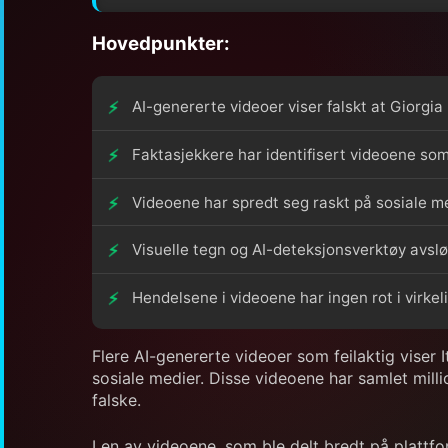
Hovedpunkter:
AI-genererte videoer viser falskt at Giorgi
Faktasjekkere har identifisert videoene som
Videoene har spredt seg raskt på sosiale med
Visuelle tegn og AI-deteksjonsverktøy avslø
Hendelsene i videoene har ingen rot i virkel
Flere AI-genererte videoer som feilaktig viser I
sosiale medier. Disse videoene har samlet milli
falske.
I en av videoene, som ble delt bredt på plattfo