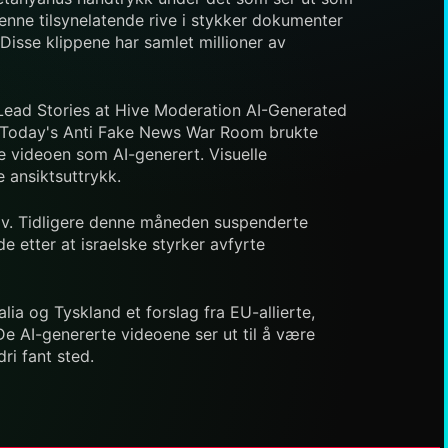
henne tilsynelatende rive i stykker dokumenter
Disse klippene har samlet millioner av
 Lead Stories at Hive Moderation AI-Generated
a Today's Anti Fake News War Room brukte
me videoen som AI-generert. Visuelle
 ansiktsuttrykk.
viv. Tidligere denne måneden suspenderte
 etter at israelske styrker avfyrte
talia og Tyskland et forslag fra EU-allierte,
De AI-genererte videoene ser ut til å være
ri fant sted.