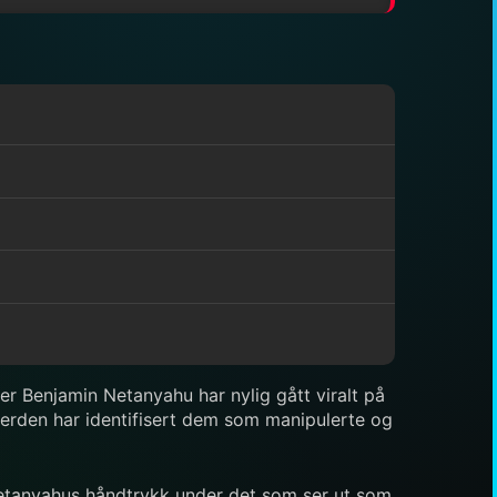
ster Benjamin Netanyahu har nylig gått viralt på
e verden har identifisert dem som manipulerte og
r Netanyahus håndtrykk under det som ser ut som