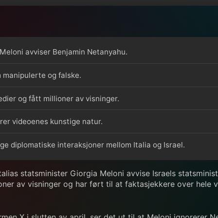
a Meloni avviser Benjamin Netanyahu.
 manipulerte og falske.
ier og fått millioner av visninger.
rer videoenes kunstige natur.
ige diplomatiske interaksjoner mellom Italia og Israel.
talias statsminister Giorgia Meloni avvise Israels statsmini
oner av visninger og har ført til at faktasjekkere over hel
rmen X i slutten av april, ser det ut til at Meloni ignorere