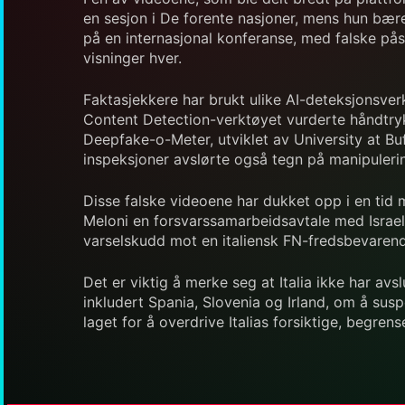
en sesjon i De forente nasjoner, mens hun bærer
på en internasjonal konferanse, med falske påst
visninger hver.
Faktasjekkere har brukt ulike AI-deteksjonsve
Content Detection-verktøyet vurderte håndtry
Deepfake-o-Meter, utviklet av University at Bu
inspeksjoner avslørte også tegn på manipulerin
Disse falske videoene har dukket opp i en tid
Meloni en forsvarssamarbeidsavtale med Israel 
varselskudd mot en italiensk FN-fredsbevarende
Det er viktig å merke seg at Italia ikke har avsl
inkludert Spania, Slovenia og Irland, om å sus
laget for å overdrive Italias forsiktige, begren