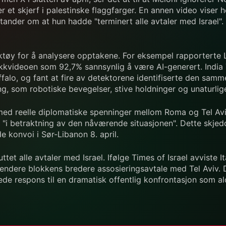
 et skjerf i palestinske flaggfarger. En annen video viser 
ander om at hun hadde "terminert alle avtaler med Israel". 
rktøy for å analysere opptakene. For eksempel rapporterte
kkvideoen som 92,7% sannsynlig å være AI-generert. Indi
ffalo, og fant at fire av detektorene identifiserte den sam
g, som robotiske bevegelser, stive holdninger og unaturlige
 med reelle diplomatiske spenninger mellom Roma og Tel A
"i betraktning av den nåværende situasjonen". Dette skjedde
 konvoi i Sør-Libanon 8. april.
uttet alle avtaler med Israel. Ifølge Times of Israel avviste I
pendere blokkens bredere assosieringsavtale med Tel Aviv. 
sede respons til en dramatisk offentlig konfrontasjon som ald