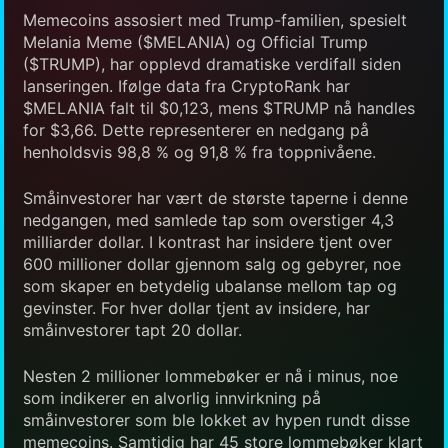
Memecoins assosiert med Trump-familien, spesielt
Melania Meme ($MELANIA) og Official Trump
($TRUMP), har opplevd dramatiske verdifall siden
lanseringen. Ifølge data fra CryptoRank har
$MELANIA falt til $0,123, mens $TRUMP nå handles
for $3,66. Dette representerer en nedgang på
henholdsvis 98,8 % og 91,8 % fra toppnivåene.
Småinvestorer har vært de største taperne i denne
nedgangen, med samlede tap som overstiger 4,3
milliarder dollar. I kontrast har insidere tjent over
600 millioner dollar gjennom salg og gebyrer, noe
som skaper en betydelig ubalanse mellom tap og
gevinster. For hver dollar tjent av insidere, har
småinvestorer tapt 20 dollar.
Nesten 2 millioner lommebøker er nå i minus, noe
som indikerer en alvorlig innvirkning på
småinvestorer som ble lokket av hypen rundt disse
memecoins. Samtidig har 45 store lommebøker klart