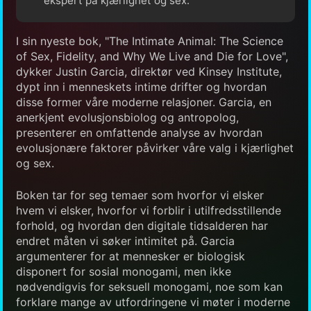
ekspert på kjærlighet og sex.
I sin nyeste bok, "The Intimate Animal: The Science
of Sex, Fidelity, and Why We Live and Die for Love",
dykker Justin Garcia, direktør ved Kinsey Institute,
dypt inn i menneskets intime drifter og hvordan
disse former våre moderne relasjoner. Garcia, en
anerkjent evolusjonsbiolog og antropolog,
presenterer en omfattende analyse av hvordan
evolusjonære faktorer påvirker våre valg i kjærlighet
og sex.
Boken tar for seg temaer som hvorfor vi elsker
hvem vi elsker, hvorfor vi forblir i utilfredsstillende
forhold, og hvordan den digitale tidsalderen har
endret måten vi søker intimitet på. Garcia
argumenterer for at mennesker er biologisk
disponert for sosial monogami, men ikke
nødvendigvis for seksuell monogami, noe som kan
forklare mange av utfordringene vi møter i moderne