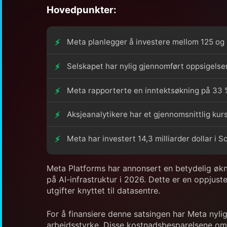
Hovedpunkter:
Meta planlegger å investere mellom 125 og 14
Selskapet har nylig gjennomført oppsigelser
Meta rapporterte en inntektsøkning på 33 % 
Aksjeanalytikere har et gjennomsnittlig kur
Meta har investert 14,3 milliarder dollar i S
Meta Platforms har annonsert en betydelig økni
på AI-infrastruktur i 2026. Dette er en oppjust
utgifter knyttet til datasentre.
For å finansiere denne satsingen har Meta nyli
arbeidsstyrke. Disse kostnadsbesparelsene omdir