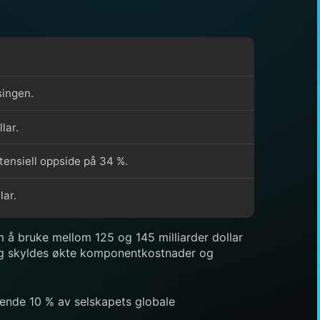
singen.
lar.
tensiell oppside på 34 %.
lar.
m å bruke mellom 125 og 145 milliarder dollar
ar, og skyldes økte komponentkostnader og
rende 10 % av selskapets globale