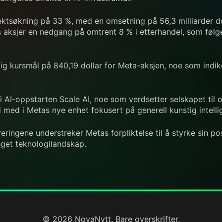
ektsøkning på 33 %, med en omsetning på 56,3 milliarder dol
s aksjer en nedgang på omtrent 8 % i etterhandel, som følg
tlig kursmål på 840,19 dollar for Meta-aksjen, noe som indi
 i AI-oppstarten Scale AI, noe som verdsetter selskapet til o
i med i Metas nye enhet fokusert på generell kunstig intelli
ringene understreker Metas forpliktelse til å styrke sin pos
eget teknologilandskap.
© 2026 NovaNytt. Bare overskrifter.