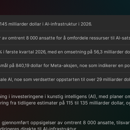
5 milliarder dollar i AI-infrastruktur i 2026.
 av omtrent 8 000 ansatte for å omfordele ressurser til AI-sat
i første kvartal 2026, med en omsetning på 56,3 milliarder dol
smål på 840,19 dollar for Meta-aksjen, noe som indikerer en po
cale AI, noe som verdsetter oppstarten til over 29 milliarder dol
ng i investeringene i kunstig intelligens (AI), med planer o
ering fra tidligere estimater på 115 til 135 milliarder doll
g gjennomført oppsigelser av omtrent 8 000 ansatte, tilsva
igeres direkte til AI-infrastruktur.