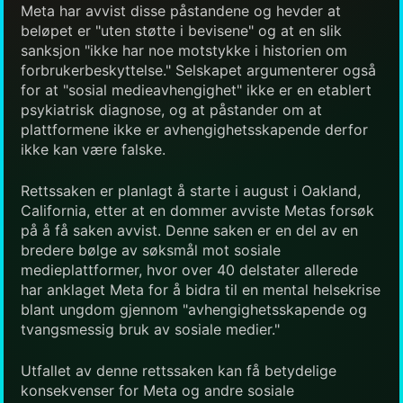
Meta har avvist disse påstandene og hevder at
beløpet er "uten støtte i bevisene" og at en slik
sanksjon "ikke har noe motstykke i historien om
forbrukerbeskyttelse." Selskapet argumenterer også
for at "sosial medieavhengighet" ikke er en etablert
psykiatrisk diagnose, og at påstander om at
plattformene ikke er avhengighetsskapende derfor
ikke kan være falske.
Rettssaken er planlagt å starte i august i Oakland,
California, etter at en dommer avviste Metas forsøk
på å få saken avvist. Denne saken er en del av en
bredere bølge av søksmål mot sosiale
medieplattformer, hvor over 40 delstater allerede
har anklaget Meta for å bidra til en mental helsekrise
blant ungdom gjennom "avhengighetsskapende og
tvangsmessig bruk av sosiale medier."
Utfallet av denne rettssaken kan få betydelige
konsekvenser for Meta og andre sosiale