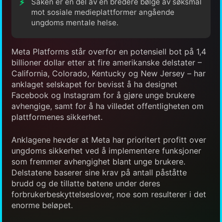
Saken er en del av en bredere bølge av søksmål
mot sosiale medieplattformer angående
ungdoms mentale helse.
Meta Platforms står overfor en potensiell bot på 1,4
billioner dollar etter at fire amerikanske delstater –
California, Colorado, Kentucky og New Jersey – har
anklaget selskapet for bevisst å ha designet
Facebook og Instagram for å gjøre unge brukere
avhengige, samt for å ha villedet offentligheten om
plattformenes sikkerhet.
Anklagene hevder at Meta har prioritert profitt over
ungdoms sikkerhet ved å implementere funksjoner
som fremmer avhengighet blant unge brukere.
Delstatene baserer sine krav på antall påståtte
brudd og de tillatte bøtene under deres
forbrukerbeskyttelseslover, noe som resulterer i det
enorme beløpet.