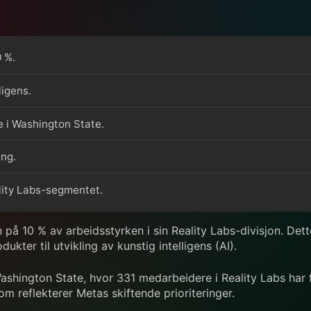
 %.
ligens.
 i Washington State.
ing.
ality Labs-segmentet.
på 10 % av arbeidsstyrken i sin Reality Labs-divisjon. Dette 
kter til utvikling av kunstig intelligens (AI).
hington State, hvor 331 medarbeidere i Reality Labs har fåt
om reflekterer Metas skiftende prioriteringer.