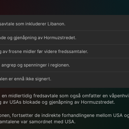
savtale som inkluderer Libanon.
ade og gjenåpning av Hormuzstredet.
g av frosne midler før videre fredssamtaler.
ge angrep og spenninger i regionen.
alen er ennå ikke signert.
 en midlertidig fredsavtale som også omfatter en våpenhvile
ng av USAs blokade og gjenåpning av Hormuzstredet.
gionen, fortsetter de indirekte forhandlingene mellom USA o
 samtalene var samordnet med USA.