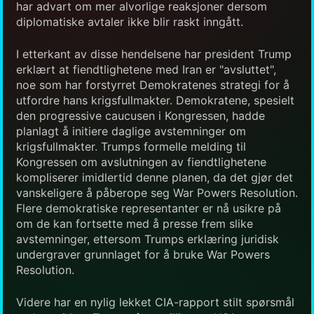
har advart om mer alvorlige reaksjoner dersom
diplomatiske avtaler ikke blir raskt inngått.
I etterkant av disse hendelsene har president Trump
erklært at fiendtlighetene med Iran er "avsluttet",
noe som har forstyrret Demokratenes strategi for å
utfordre hans krigsfullmakter. Demokratene, spesielt
den progressive caucusen i Kongressen, hadde
planlagt å initiere daglige avstemninger om
krigsfullmakter. Trumps formelle melding til
Kongressen om avslutningen av fiendtlighetene
kompliserer imidlertid denne planen, da det gjør det
vanskeligere å påberope seg War Powers Resolution.
Flere demokratiske representanter er nå usikre på
om de kan fortsette med å presse frem slike
avstemninger, ettersom Trumps erklæring juridisk
undergraver grunnlaget for å bruke War Powers
Resolution.
Videre har en nylig lekket CIA-rapport stilt spørsmål