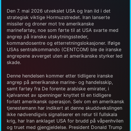
Den 7. mai 2026 utvekslet USA og Iran ild i det
strategisk viktige Hormuzstredet. Iran lanserte
missiler og droner mot tre amerikanske
marinefartøy, noe som førte til at USA svarte med
angrep på iranske utskytningssteder,
kommandosentre og etterretningslokasjoner. Ifølge
USAs sentralkommando (CENTCOM) ble de iranske
angrepene avverget uten at amerikanske styrker led
skade.
Denne hendelsen kommer etter tidligere iranske
angrep på amerikanske marine- og handelsskip,
samt fartøy fra De forente arabiske emirater, i
kjølvannet av spenninger knyttet til en tidligere
forlatt amerikansk operasjon. Selv om en amerikansk
tjenestemann har indikert at denne skuddvekslingen
ikke nødvendigvis signaliserer en retur til fullskala
krig, har Iran anklaget USA for brudd på våpenhvilen
og truet med gjengjeldelse. President Donald Trump