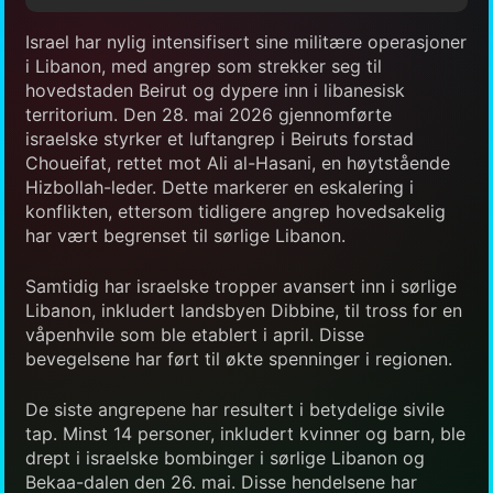
Israel har nylig intensifisert sine militære operasjoner
i Libanon, med angrep som strekker seg til
hovedstaden Beirut og dypere inn i libanesisk
territorium. Den 28. mai 2026 gjennomførte
israelske styrker et luftangrep i Beiruts forstad
Choueifat, rettet mot Ali al-Hasani, en høytstående
Hizbollah-leder. Dette markerer en eskalering i
konflikten, ettersom tidligere angrep hovedsakelig
har vært begrenset til sørlige Libanon.
Samtidig har israelske tropper avansert inn i sørlige
Libanon, inkludert landsbyen Dibbine, til tross for en
våpenhvile som ble etablert i april. Disse
bevegelsene har ført til økte spenninger i regionen.
De siste angrepene har resultert i betydelige sivile
tap. Minst 14 personer, inkludert kvinner og barn, ble
drept i israelske bombinger i sørlige Libanon og
Bekaa-dalen den 26. mai. Disse hendelsene har