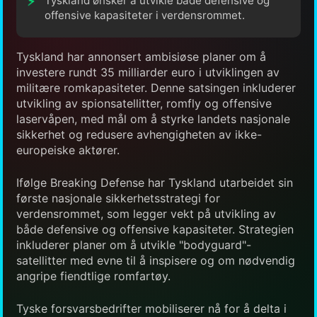
Tyskland ønsker å utvikle både defensive og
offensive kapasiteter i verdensrommet.
Tyskland har annonsert ambisiøse planer om å
investere rundt 35 milliarder euro i utviklingen av
militære romkapasiteter. Denne satsingen inkluderer
utvikling av spionsatellitter, romfly og offensive
laservåpen, med mål om å styrke landets nasjonale
sikkerhet og redusere avhengigheten av ikke-
europeiske aktører.
Ifølge Breaking Defense har Tyskland utarbeidet sin
første nasjonale sikkerhetsstrategi for
verdensrommet, som legger vekt på utvikling av
både defensive og offensive kapasiteter. Strategien
inkluderer planer om å utvikle "bodyguard"-
satellitter med evne til å inspisere og om nødvendig
angripe fiendtlige romfartøy.
Tyske forsvarsbedrifter mobiliserer nå for å delta i