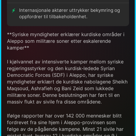
Internasjonale aktører uttrykker bekymring og
oppfordrer til tilbakeholdenhet.
**Syriske myndigheter erklærer kurdiske områder i
Aleppo som militære soner etter eskalerende
kamper**
I kjølvannet av intensiverte kamper mellom syriske
regjeringsstyrker og den kurdisk-ledede Syrian
Democratic Forces (SDF) i Aleppo, har syriske
myndigheter erklært de kurdiske nabolagene Sheikh
Maqsoud, Ashrafieh og Bani Zeid som lukkede
militære soner. Denne beslutningen har ført til en
massiv flukt av sivile fra disse områdene.
Ifølge rapporter har over 142 000 mennesker blitt
fordrevet fra sine hjem i Aleppo-provinsen som
følge av de pågående kampene. Minst 21 sivile har
mistet livet, hvorav 12 i kurdiske områder og 9 i