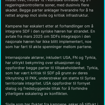
regjeringskontrollerte soner, med dusinvis flere
skadet. Begge parter anklager hverandre for å ha
rettet angrep mot sivile og kritisk infrastruktur.
Kampene har eskalert etter at forhandlinger om å
integrere SDF i den syriske hæren har strandet. En
avtale fra mars 2025 om SDFs integrasjon i den
nasjonale hæren har ikke blitt implementert, noe
som har ført til økte spenninger mellom partene.
Internasjonale aktører, inkludert USA, FN og Tyrkia,
har uttrykt bekymring over situasjonen og
oppfordrer begge parter til tilbakeholdenhet. Tyrkia,
som har vært kritisk til SDF på grunn av deres
tilknytning til PKK, understreker sin støtte til Syrias
territoriale integritet. USA oppfordrer til fornyet
dialog og fredsbyggende tiltak for å forhindre
ytterligere eskalering av konflikten.
Sivile som har flyktet fra kampene, søker nå tilflukt i