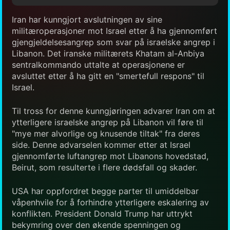
Iran har kunngjort avslutningen av sine
militæroperasjoner mot Israel etter å ha gjennomført
gjengjeldelsesangrep som svar på israelske angrep i
Libanon. Det iranske militærets Khatam al-Anbiya
sentralkommando uttalte at operasjonene er
avsluttet etter å ha gitt en "smertefull respons" til
Israel.
Til tross for denne kunngjøringen advarer Iran om at
ytterligere israelske angrep på Libanon vil føre til
"mye mer alvorlige og knusende tiltak" fra deres
side. Denne advarselen kommer etter at Israel
gjennomførte luftangrep mot Libanons hovedstad,
Beirut, som resulterte i flere dødsfall og skader.
USA har oppfordret begge parter til umiddelbar
våpenhvile for å forhindre ytterligere eskalering av
konflikten. President Donald Trump har uttrykt
bekymring over den økende spenningen og