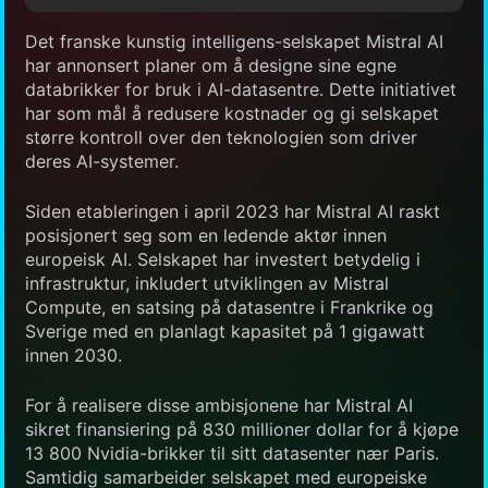
Det franske kunstig intelligens-selskapet Mistral AI
har annonsert planer om å designe sine egne
databrikker for bruk i AI-datasentre. Dette initiativet
har som mål å redusere kostnader og gi selskapet
større kontroll over den teknologien som driver
deres AI-systemer.
Siden etableringen i april 2023 har Mistral AI raskt
posisjonert seg som en ledende aktør innen
europeisk AI. Selskapet har investert betydelig i
infrastruktur, inkludert utviklingen av Mistral
Compute, en satsing på datasentre i Frankrike og
Sverige med en planlagt kapasitet på 1 gigawatt
innen 2030.
For å realisere disse ambisjonene har Mistral AI
sikret finansiering på 830 millioner dollar for å kjøpe
13 800 Nvidia-brikker til sitt datasenter nær Paris.
Samtidig samarbeider selskapet med europeiske