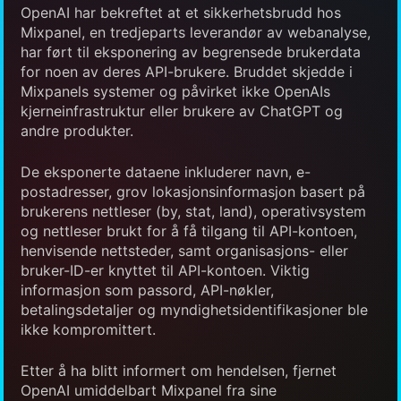
OpenAI har bekreftet at et sikkerhetsbrudd hos
Mixpanel, en tredjeparts leverandør av webanalyse,
har ført til eksponering av begrensede brukerdata
for noen av deres API-brukere. Bruddet skjedde i
Mixpanels systemer og påvirket ikke OpenAIs
kjerneinfrastruktur eller brukere av ChatGPT og
andre produkter.
De eksponerte dataene inkluderer navn, e-
postadresser, grov lokasjonsinformasjon basert på
brukerens nettleser (by, stat, land), operativsystem
og nettleser brukt for å få tilgang til API-kontoen,
henvisende nettsteder, samt organisasjons- eller
bruker-ID-er knyttet til API-kontoen. Viktig
informasjon som passord, API-nøkler,
betalingsdetaljer og myndighetsidentifikasjoner ble
ikke kompromittert.
Etter å ha blitt informert om hendelsen, fjernet
OpenAI umiddelbart Mixpanel fra sine