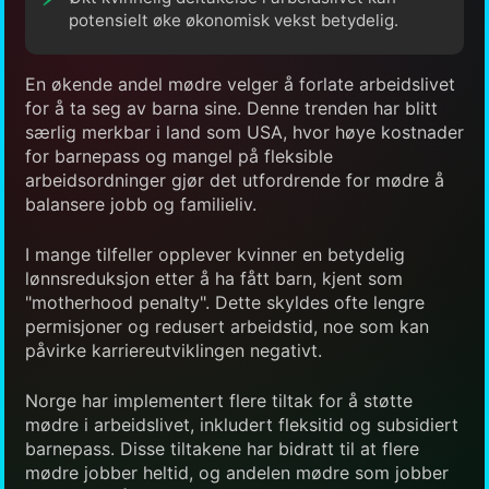
potensielt øke økonomisk vekst betydelig.
En økende andel mødre velger å forlate arbeidslivet
for å ta seg av barna sine. Denne trenden har blitt
særlig merkbar i land som USA, hvor høye kostnader
for barnepass og mangel på fleksible
arbeidsordninger gjør det utfordrende for mødre å
balansere jobb og familieliv.
I mange tilfeller opplever kvinner en betydelig
lønnsreduksjon etter å ha fått barn, kjent som
"motherhood penalty". Dette skyldes ofte lengre
permisjoner og redusert arbeidstid, noe som kan
påvirke karriereutviklingen negativt.
Norge har implementert flere tiltak for å støtte
mødre i arbeidslivet, inkludert fleksitid og subsidiert
barnepass. Disse tiltakene har bidratt til at flere
mødre jobber heltid, og andelen mødre som jobber