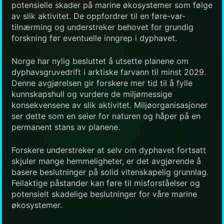
potensielle skader på marine økosystemer som følge
av slik aktivitet. De oppfordrer til en føre-var-
tilnærming og understreker behovet for grundig
forskning før eventuelle inngrep i dyphavet.
Norge har nylig besluttet å utsette planene om
dyphavsgruvedrift i arktiske farvann til minst 2029.
Denne avgjørelsen gir forskere mer tid til å fylle
kunnskapshull og vurdere de miljømessige
konsekvensene av slik aktivitet. Miljøorganisasjoner
ser dette som en seier for naturen og håper på en
permanent stans av planene.
Forskere understreker at selv om dyphavet fortsatt
skjuler mange hemmeligheter, er det avgjørende å
basere beslutninger på solid vitenskapelig grunnlag.
Feilaktige påstander kan føre til misforståelser og
potensielt skadelige beslutninger for våre marine
økosystemer.