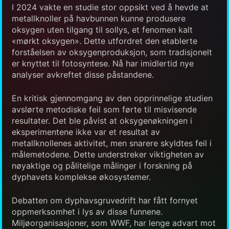
I 2024 vakte en studie stor oppsikt ved å hevde at
metallknoller på havbunnen kunne produsere
oksygen uten tilgang til sollys, et fenomen kalt
«mørkt oksygen». Dette utfordret den etablerte
forståelsen av oksygenproduksjon, som tradisjonelt
er knyttet til fotosyntese. Nå har imidlertid nye
analyser avkreftet disse påstandene.
En kritisk gjennomgang av den opprinnelige studien
avslørte metodiske feil som førte til misvisende
resultater. Det ble påvist at oksygenøkningen i
eksperimentene ikke var et resultat av
metallknollenes aktivitet, men snarere skyldtes feil i
målemetodene. Dette understreker viktigheten av
nøyaktige og pålitelige målinger i forskning på
dyphavets komplekse økosystemer.
Debatten om dyphavsgruvedrift har fått fornyet
oppmerksomhet i lys av disse funnene.
Miljøorganisasjoner, som WWF, har lenge advart mot