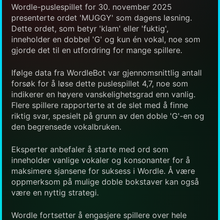
Wordle-puslespillet for 30. november 2025
presenterte ordet 'MUGGY' som dagens løsning.
Dette ordet, som betyr 'klam' eller 'fuktig',
inneholder en dobbel 'G' og kun én vokal, noe som
gjorde det til en utfordring for mange spillere.
Ifølge data fra WordleBot var gjennomsnittlig antall
forsøk for å løse dette puslespillet 4,7, noe som
indikerer en høyere vanskelighetsgrad enn vanlig.
Flere spillere rapporterte at de slet med å finne
riktig svar, spesielt på grunn av den doble 'G'-en og
den begrensede vokalbruken.
Eksperter anbefaler å starte med ord som
inneholder vanlige vokaler og konsonanter for å
maksimere sjansene for suksess i Wordle. Å være
oppmerksom på mulige doble bokstaver kan også
være en nyttig strategi.
Wordle fortsetter å engasjere spillere over hele