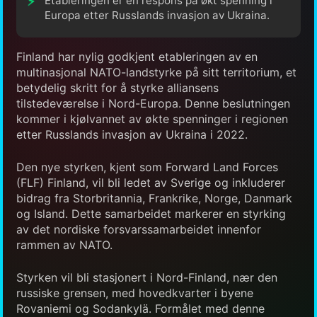
Etableringen er en respons på økt spenning i
Europa etter Russlands invasjon av Ukraina.
Finland har nylig godkjent etableringen av en
multinasjonal NATO-landstyrke på sitt territorium, et
betydelig skritt for å styrke alliansens
tilstedeværelse i Nord-Europa. Denne beslutningen
kommer i kjølvannet av økte spenninger i regionen
etter Russlands invasjon av Ukraina i 2022.
Den nye styrken, kjent som Forward Land Forces
(FLF) Finland, vil bli ledet av Sverige og inkluderer
bidrag fra Storbritannia, Frankrike, Norge, Danmark
og Island. Dette samarbeidet markerer en styrking
av det nordiske forsvarssamarbeidet innenfor
rammen av NATO.
Styrken vil bli stasjonert i Nord-Finland, nær den
russiske grensen, med hovedkvarter i byene
Rovaniemi og Sodankylä. Formålet med denne