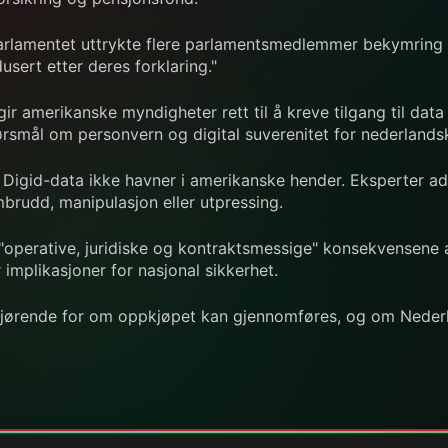
parlamentet uttrykte flere parlamentsmedlemmer bekymring o
usert etter deres forklaring."
r amerikanske myndigheter rett til å kreve tilgang til data
ørsmål om personvern og digital suverenitet for nederlands
 Digid-data ikke havner i amerikanske hender. Eksperter adv
brudd, manipulasjon eller utpressing.
 "operative, juridiske og kontraktsmessige" konsekvensene 
implikasjoner for nasjonal sikkerhet.
jørende for om oppkjøpet kan gjennomføres, og om Nederlan