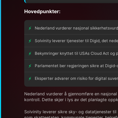
Hovedpunkter:
Nederland vurderer nasjonal sikkerhetsvurde
Solvinity leverer tjenester til Digid, det ne
Bekymringer knyttet til USAs Cloud Act og po
Parlamentet ber regjeringen sikre at Digid-
Eksperter advarer om risiko for digital suve
Nederland vurderer å gjennomføre en nasjonal s
kontroll. Dette skjer i lys av det planlagte o
Solvinity leverer sikre sky- og datatjenester ti
som skatteetaten, kommunale tjenester, helsef