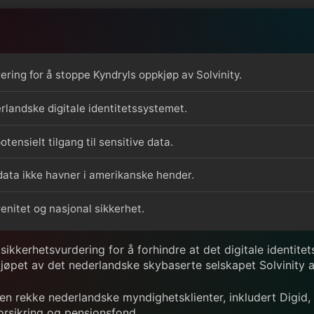
ring for å stoppe Kyndryls oppkjøp av Solvinity.
derlandske digitale identitetssystemet.
tensielt tilgang til sensitive data.
data ikke havner i amerikanske hender.
renitet og nasjonal sikkerhet.
ikkerhetsvurdering for å forhindre at det digitale identit
ppkjøpet av det nederlandske skybaserte selskapet Solvinity
l en rekke nederlandske myndighetsklienter, inkludert Digid, 
orsikring og pensjonsfond.